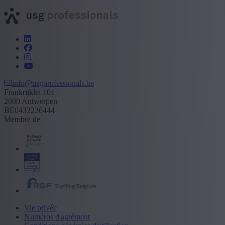
info@usgprofessionals.be
Frankrijklei 101
2000 Antwerpen
BE0433236444
Membre de
Vie privée
Numéros d'agrément