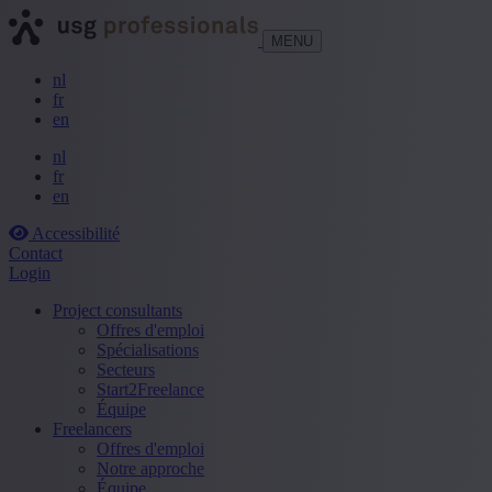
MENU
nl
fr
en
nl
fr
en
Accessibilité
Contact
Login
Project consultants
Offres d'emploi
Spécialisations
Secteurs
Start2Freelance
Équipe
Freelancers
Offres d'emploi
Notre approche
Équipe