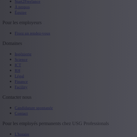
Start2Freelance
À propos
Équipe
Pour les employeurs
Fixez un rendez-vous
Domaines
Ingénierie
Science
ICT
RH
Légal
Finance
Facility
Contacter nous
Candidature spontanée
Contact
Pour les employés permanents chez USG Professionals
L'horaire