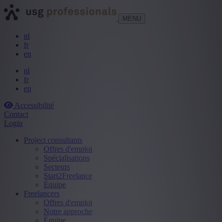
MENU
nl
fr
en
nl
fr
en
Accessibilité
Contact
Login
Project consultants
Offres d'emploi
Spécialisations
Secteurs
Start2Freelance
Équipe
Freelancers
Offres d'emploi
Notre approche
Équipe