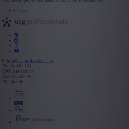
Pour les employés permanents chez USG Professionals
L'horaire
info@usgprofessionals.be
Frankrijklei 101
2000 Antwerpen
BE0433236444
Membre de