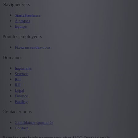
Naviguer vers
Start2Freelance
À propos
Équipe
Pour les employeurs
Fixez un rendez-vous
Domaines
Ingénierie
Science
ICT
RH
Légal
Finance
Facility
Contacter nous
Candidature spontanée
Contact