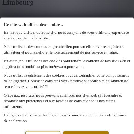
Limbourg
Afficher les filtres
Ce site web utilise des cookies.
En tant que visiteur de notre site, nous essayons de vous offrir une expérience
Affiner la recherche
aussi agréable que possible.
Nous avons trouvé
1
offres d'emploi pour vous.
offre
Nous utilisons des cookies en premier lieu pour améliorer votre expérience
d'emploi pour vous.
utilisateur et pour améliorer le fonctionnement de nos service en ligne.
Mot clé ou fonction/métier ou entreprise
En outre, nous utilisons des cookies pour rendre le contenu de nos sites web et
applications (mobiles) plus intéressant pour vous.
Code postal ou commune
Nous utilisons également des cookies pour cartographier votre comportement
de navigation. Comment vous êtes-vous retrouvé sur notre site ? Combien de
temps l’avez-vous utilisé ?
Type d'emploi
Grâce aux résultats, nous pouvons améliorer nos sites web si nécessaire et
répondre aux préférences et aux besoins de vous et de tous nos autres
Domaine
Vous ne pouvez pas accéder à cette page ou vous n'êtes plus
utilisateurs.
connecté.
Se reconnecter.
Rechercher
Une erreur s'est produite. Veuillez réessayer plus tard.
Fermer
Enfin, nous pouvons utiliser ces données pour remplir certaines obligations
Mes filtres sélectionnés
de déclaration.
Effacer tous les filtres
Freelane Senior Treasurer
Province: Limbourg