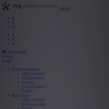
MENU
nl
fr
en
nl
fr
en
Accessibilité
Contact
Login
Project consultants
Offres d'emploi
Spécialisations
Secteurs
Start2Freelance
Équipe
Freelancers
Offres d'emploi
Notre approche
Équipe