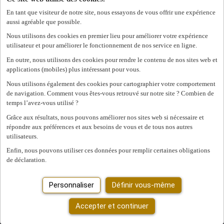
à Bruxelles
En tant que visiteur de notre site, nous essayons de vous offrir une expérience
aussi agréable que possible.
Afficher les filtres
Nous utilisons des cookies en premier lieu pour améliorer votre expérience
utilisateur et pour améliorer le fonctionnement de nos service en ligne.
Affiner la recherche
En outre, nous utilisons des cookies pour rendre le contenu de nos sites web et
Nous avons trouvé
0
offres d'emploi pour vous.
offre
applications (mobiles) plus intéressant pour vous.
d'emploi pour vous.
Nous utilisons également des cookies pour cartographier votre comportement
de navigation. Comment vous êtes-vous retrouvé sur notre site ? Combien de
Mot clé ou fonction/métier ou entreprise
temps l’avez-vous utilisé ?
Grâce aux résultats, nous pouvons améliorer nos sites web si nécessaire et
Code postal ou commune
répondre aux préférences et aux besoins de vous et de tous nos autres
utilisateurs.
Type d'emploi
Enfin, nous pouvons utiliser ces données pour remplir certaines obligations
de déclaration.
Domaine
Vous ne pouvez pas accéder à cette page ou vous n'êtes plus
connecté.
Se reconnecter.
Personnaliser
Rechercher
Définir vous-même
Une erreur s'est produite. Veuillez réessayer plus tard.
Fermer
Mes filtres sélectionnés
Accepter et continuer
Effacer tous les filtres
Province