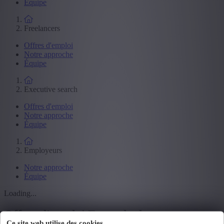
Équipe
Freelancers
Offres d'emploi
Notre approche
Équipe
Executive search
Offres d'emploi
Notre approche
Équipe
Employeurs
Notre approche
Équipe
Loading...
Offres d'emploi Formule de permanence
Ce site web utilise des cookies.