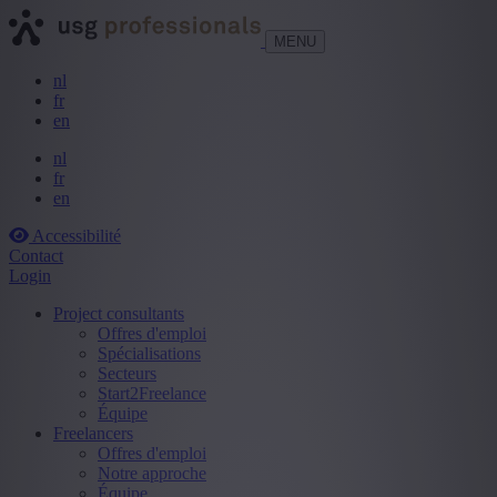
MENU
nl
fr
en
nl
fr
en
Accessibilité
Contact
Login
Project consultants
Offres d'emploi
Spécialisations
Secteurs
Start2Freelance
Équipe
Freelancers
Offres d'emploi
Notre approche
Équipe