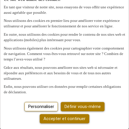
à Limbourg
En tant que visiteur de notre site, nous essayons de vous offrir une expérience
aussi agréable que possible.
Afficher les filtres
Nous utilisons des cookies en premier lieu pour améliorer votre expérience
utilisateur et pour améliorer le fonctionnement de nos service en ligne.
Affiner la recherche
En outre, nous utilisons des cookies pour rendre le contenu de nos sites web et
Nous avons trouvé
0
offres d'emploi pour vous.
offre
applications (mobiles) plus intéressant pour vous.
d'emploi pour vous.
Nous utilisons également des cookies pour cartographier votre comportement
de navigation. Comment vous êtes-vous retrouvé sur notre site ? Combien de
Mot clé ou fonction/métier ou entreprise
temps l’avez-vous utilisé ?
Grâce aux résultats, nous pouvons améliorer nos sites web si nécessaire et
Code postal ou commune
répondre aux préférences et aux besoins de vous et de tous nos autres
utilisateurs.
Type d'emploi
Enfin, nous pouvons utiliser ces données pour remplir certaines obligations
de déclaration.
Domaine
Vous ne pouvez pas accéder à cette page ou vous n'êtes plus
connecté.
Se reconnecter.
Personnaliser
Rechercher
Définir vous-même
Une erreur s'est produite. Veuillez réessayer plus tard.
Fermer
Mes filtres sélectionnés
Accepter et continuer
Effacer tous les filtres
Province