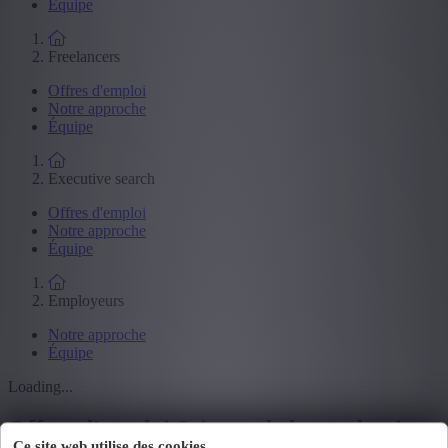
Équipe
Freelancers
Offres d'emploi
Notre approche
Équipe
Executive search
Offres d'emploi
Notre approche
Équipe
Employeurs
Notre approche
Équipe
Loading...
Offres d'emploi Science de la production
Ce site web utilise des cookies.