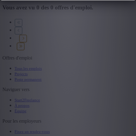
Vous avez vu
0
des
0
offres d'emploi.
+ Montrer plus
- Montrer moins
Secteur
+ Montrer plus
- Montrer moins
Offres d'emploi
Tous les emplois
Projects
Poste permanent
Naviguer vers
Start2Freelance
À propos
Équipe
Pour les employeurs
Fixez un rendez-vous