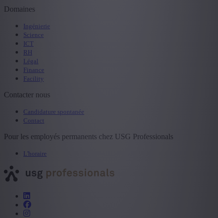
Domaines
Ingénierie
Science
ICT
RH
Légal
Finance
Facility
Contacter nous
Candidature spontanée
Contact
Pour les employés permanents chez USG Professionals
L'horaire