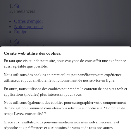
Freelancers
Offres d'emploi
Notre approche
Équipe
Executive search
Ce site web utilise des cookies.
Offres d'emploi
En tant que visiteur de notre site, nous essayons de vous offrir une expérience
Notre approche
aussi agréable que possible.
Équipe
Nous utilisons des cookies en premier lieu pour améliorer votre expérience
utilisateur et pour améliorer le fonctionnement de nos service en ligne.
Employeurs
En outre, nous utilisons des cookies pour rendre le contenu de nos sites web et
Notre approche
applications (mobiles) plus intéressant pour vous.
Équipe
Nous utilisons également des cookies pour cartographier votre comportement
Loading...
de navigation. Comment vous êtes-vous retrouvé sur notre site ? Combien de
temps l’avez-vous utilisé ?
Oups... il semble y avoir une erreur
Grâce aux résultats, nous pouvons améliorer nos sites web si nécessaire et
répondre aux préférences et aux besoins de vous et de tous nos autres