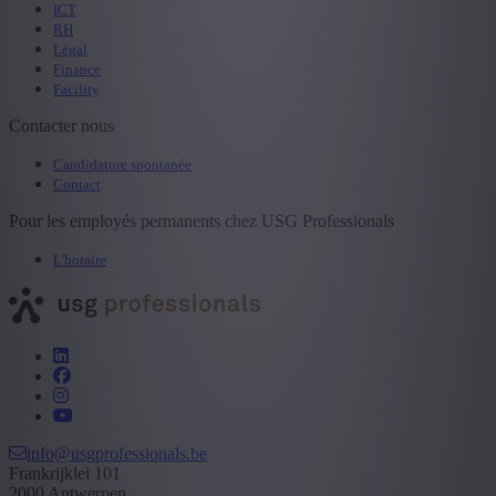
ICT
RH
Légal
Finance
Facility
Contacter nous
Candidature spontanée
Contact
Pour les employés permanents chez USG Professionals
L'horaire
info@usgprofessionals.be
Frankrijklei 101
2000 Antwerpen