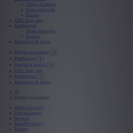
Offres d'emploi
Notre approche
Équipe
USG Easy app
Employeurs
Notre approche
Équipe
Inspiration & blogs
Project consultants
Freelancers
Executive search
USG Easy app
Employeurs
Inspiration & blogs
Project consultants
Offres d'emploi
Spécialisations
Secteurs
Start2Freelance
Équipe