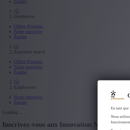
Équipe
Freelancers
Offres d'emploi
Notre approche
Équipe
Executive search
Offres d'emploi
Notre approche
Équipe
Employeurs
C
Notre approche
Équipe
En tant que 
Loading...
Nous utiliso
fonctionnem
Inscrivez-vous aux Innovation Meetups