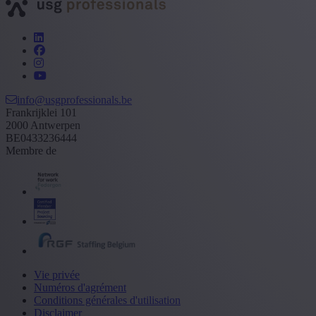
info@usgprofessionals.be
Frankrijklei 101
2000 Antwerpen
BE0433236444
Membre de
Vie privée
Numéros d'agrément
Conditions générales d'utilisation
Disclaimer