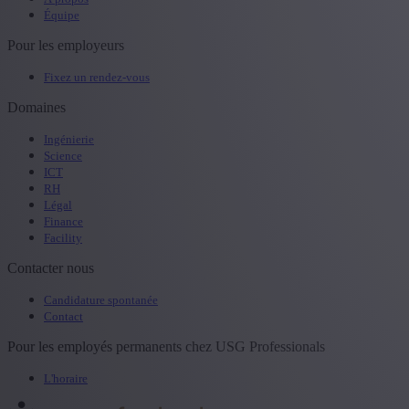
Équipe
Pour les employeurs
Fixez un rendez-vous
Domaines
Ingénierie
Science
ICT
RH
Légal
Finance
Facility
Contacter nous
Candidature spontanée
Contact
Pour les employés permanents chez USG Professionals
L'horaire