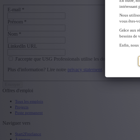
En outre, no
intéressant 
E-mail
*
Nous utilis
vous êtes-vo
Prénom
*
Grâce aux ré
Nom
*
besoins de v
Enfin, nous 
LinkedIn URL
J'accepte que USG Professionals utilise les données que je com
Plus d'information? Lire notre
privacy statement
.
Offres d'emploi
Tous les emplois
Projects
Poste permanent
Naviguer vers
Start2Freelance
À propos