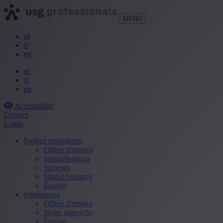
MENU
nl
fr
en
nl
fr
en
Accessibilité
Contact
Login
Project consultants
Offres d'emploi
Spécialisations
Secteurs
Start2Freelance
Équipe
Freelancers
Offres d'emploi
Notre approche
Équipe