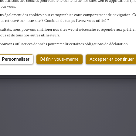
us utilisons des cookies pour rendre le contenu de nos sites web et applications (mo
pour vous.
ons également des cookies pour cartographier votre comportement de navigation.
us retrouvé sur notre site ? Combien de temps l’avez-vous utilisé ?
sultats, nous pouvons améliorer nos sites web si nécessaire et répondre aux préfére
ous et de tous nos autres utilisateurs.
pouvons utiliser ces données pour remplir certaines obligations de déclaration.
munique pour me proposer des articles inspirants et m'informer des pr
Personnaliser
Définir vous-même
Accepter et continuer