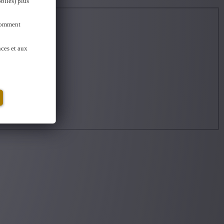
biles) plus
 Comment
nces et aux
omotions.
*