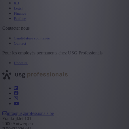
RH
Légal
Finance
Facility
Contacter nous
Candidature spontanée
Contact
Pour les employés permanents chez USG Professionals
L'horaire
info@usgprofessionals.be
Frankrijklei 101
2000 Antwerpen
BE0433236444