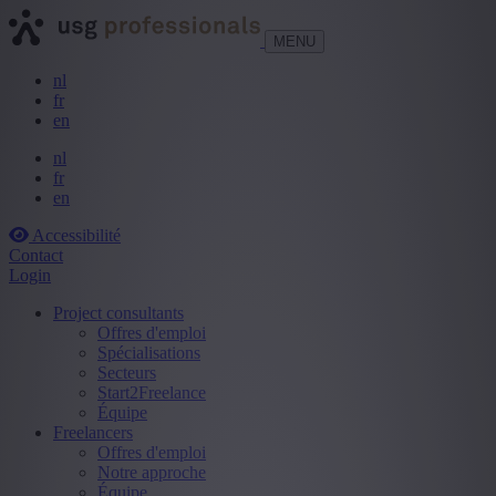
MENU
nl
fr
en
nl
fr
en
Accessibilité
Contact
Login
Project consultants
Offres d'emploi
Spécialisations
Secteurs
Start2Freelance
Équipe
Freelancers
Offres d'emploi
Notre approche
Équipe