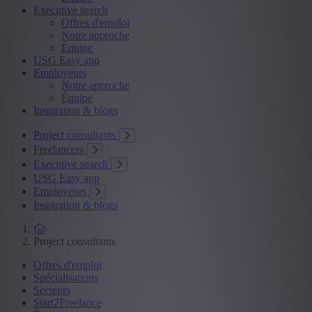
Executive search
Offres d'emploi
Notre approche
Équipe
USG Easy app
Employeurs
Notre approche
Équipe
Inspiration & blogs
Project consultants
Freelancers
Executive search
USG Easy app
Employeurs
Inspiration & blogs
Project consultants
Offres d'emploi
Spécialisations
Secteurs
Start2Freelance