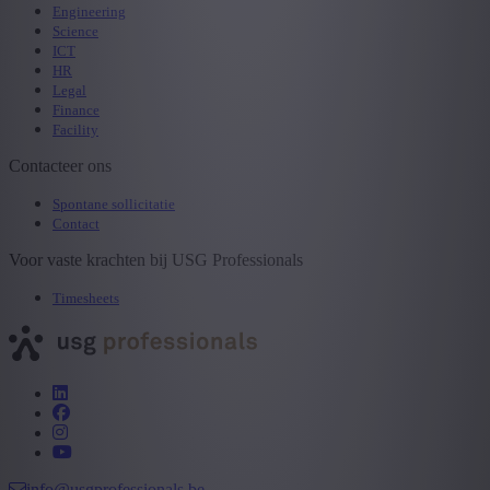
Engineering
Science
ICT
HR
Legal
Finance
Facility
Contacteer ons
Spontane sollicitatie
Contact
Voor vaste krachten bij USG Professionals
Timesheets
info@usgprofessionals.be