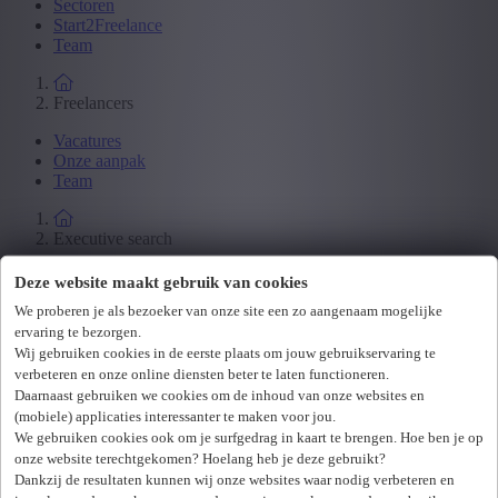
Sectoren
Start2Freelance
Team
Freelancers
Vacatures
Onze aanpak
Team
Executive search
Vacatures
Deze website maakt gebruik van cookies
Onze aanpak
We proberen je als bezoeker van onze site een zo aangenaam mogelijke
Team
ervaring te bezorgen.
Wij gebruiken cookies in de eerste plaats om jouw gebruikservaring te
Werkgevers
verbeteren en onze online diensten beter te laten functioneren.
Daarnaast gebruiken we cookies om de inhoud van onze websites en
Over ons
(mobiele) applicaties interessanter te maken voor jou.
Team
We gebruiken cookies ook om je surfgedrag in kaart te brengen. Hoe ben je op
onze website terechtgekomen? Hoelang heb je deze gebruikt?
Loading...
Dankzij de resultaten kunnen wij onze websites waar nodig verbeteren en