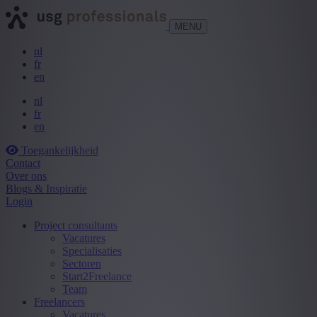
MENU
nl
fr
en
nl
fr
en
Toegankelijkheid
Contact
Over ons
Blogs & Inspiratie
Login
Project consultants
Vacatures
Specialisaties
Sectoren
Start2Freelance
Team
Freelancers
Vacatures