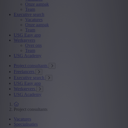
Onze aanpak
Team
Executive search
Vacatures
Onze aanpak
Team
USG Easy app
Werkgevers
Over ons
Team
USG Academy
Project consultants
Freelancers
Executive search
USG Easy app
Werkgevers
USG Academy
Project consultants
Vacatures
Specialisaties