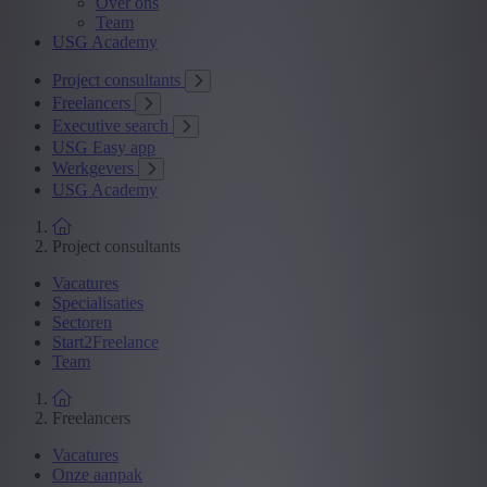
Over ons
Team
USG Academy
Project consultants
Freelancers
Executive search
USG Easy app
Werkgevers
USG Academy
Project consultants
Vacatures
Specialisaties
Sectoren
Start2Freelance
Team
Freelancers
Vacatures
Onze aanpak