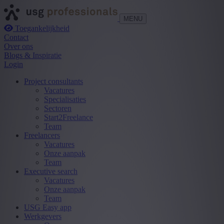
MENU
Toegankelijkheid
Contact
Over ons
Blogs & Inspiratie
Login
Project consultants
Vacatures
Specialisaties
Sectoren
Start2Freelance
Team
Freelancers
Vacatures
Onze aanpak
Team
Executive search
Vacatures
Onze aanpak
Team
USG Easy app
Werkgevers