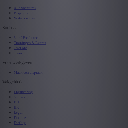
Alle vacatures
Projecten
Vaste posities
Surf naar
Start2Freelance
Trainingen & Events
Over ons
Team
Voor werkgevers
Maak een afspraak
Vakgebieden
Engineering
Science
ICT
HR
Legal
Finance
Facility