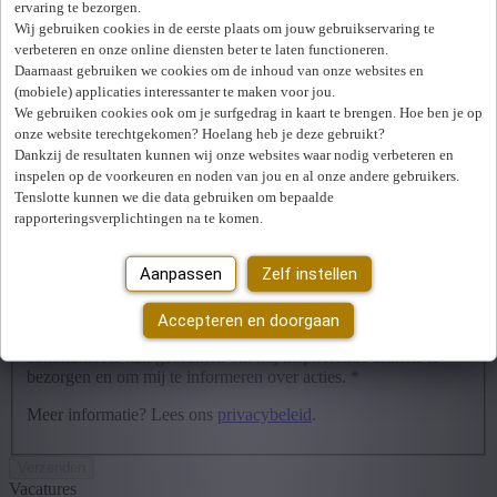
ervaring te bezorgen.
Download ons rapport
Wij gebruiken cookies in de eerste plaats om jouw gebruikservaring te
verbeteren en onze online diensten beter te laten functioneren.
Daarnaast gebruiken we cookies om de inhoud van onze websites en
Naam
*
(mobiele) applicaties interessanter te maken voor jou.
We gebruiken cookies ook om je surfgedrag in kaart te brengen. Hoe ben je op
Voornaam
*
onze website terechtgekomen? Hoelang heb je deze gebruikt?
Dankzij de resultaten kunnen wij onze websites waar nodig verbeteren en
E-mail
*
inspelen op de voorkeuren en noden van jou en al onze andere gebruikers.
Tenslotte kunnen we die data gebruiken om bepaalde
Telefoonnummer
*
rapporteringsverplichtingen na te komen.
Bedrijf
*
Aanpassen
Zelf instellen
Functie
*
Accepteren en doorgaan
Ik aanvaard dat USG Professionals de gegevens die ik
communiceer kan gebruiken om mij inspirerende artikels te
bezorgen en om mij te informeren over acties.
*
Meer informatie? Lees ons
privacybeleid
.
Vacatures