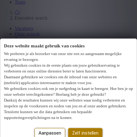
Team
Executive search
Vacatures
Onze aanpak
Team
Deze website maakt gebruik van cookies
We proberen je als bezoeker van onze site een zo aangenaam mogelijke
Werkgevers
ervaring te bezorgen.
Wij gebruiken cookies in de eerste plaats om jouw gebruikservaring te
Over ons
Team
verbeteren en onze online diensten beter te laten functioneren.
Daarnaast gebruiken we cookies om de inhoud van onze websites en
Loading...
(mobiele) applicaties interessanter te maken voor jou.
We gebruiken cookies ook om je surfgedrag in kaart te brengen. Hoe ben je op
Bedankt voor uw interesse!
onze website terechtgekomen? Hoelang heb je deze gebruikt?
Dankzij de resultaten kunnen wij onze websites waar nodig verbeteren en
inspelen op de voorkeuren en noden van jou en al onze andere gebruikers.
Download ons rapport
Tenslotte kunnen we die data gebruiken om bepaalde
Vacatures
rapporteringsverplichtingen na te komen.
Alle vacatures
Projecten
Aanpassen
Zelf instellen
Vaste posities