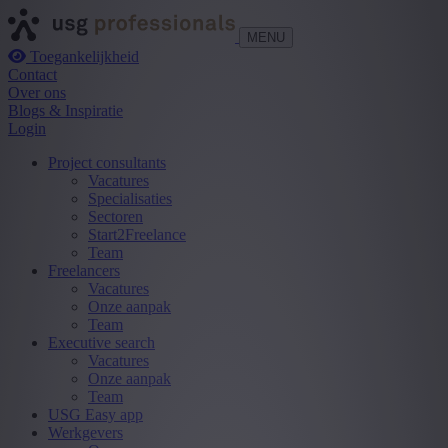
MENU
Toegankelijkheid
Contact
Over ons
Blogs & Inspiratie
Login
Project consultants
Vacatures
Specialisaties
Sectoren
Start2Freelance
Team
Freelancers
Vacatures
Onze aanpak
Team
Executive search
Vacatures
Onze aanpak
Team
USG Easy app
Werkgevers