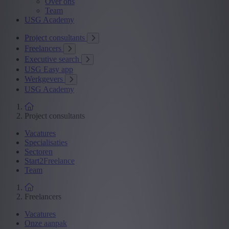
Over ons
Team
USG Academy
Project consultants
Freelancers
Executive search
USG Easy app
Werkgevers
USG Academy
Project consultants
Vacatures
Specialisaties
Sectoren
Start2Freelance
Team
Freelancers
Vacatures
Onze aanpak