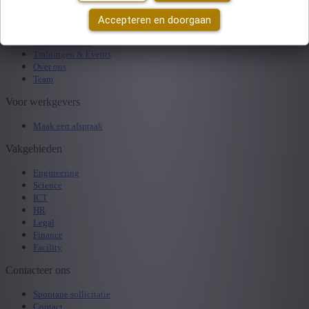
Surf naar
Accepteren en doorgaan
Start2Freelance
Trainingen & Events
Over ons
Team
Voor werkgevers
Maak een afspraak
Vakgebieden
Engineering
Science
ICT
HR
Legal
Finance
Facility
Contacteer ons
Spontane sollicitatie
Contact