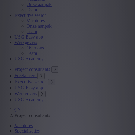
Onze aanpak
Team
Executive search
Vacatures
Onze aanpak
Team
USG Easy app
Werkgevers
Over ons
Team
USG Academy
Project consultants
Freelancers
Executive search
USG Easy app
Werkgevers
USG Academy
Project consultants
Vacatures
Specialisaties