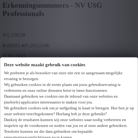
Erkenningsnummers - NV USG
Professionals
VG.1563/B
B.00203-405-20121106
W.RS.1043
Deze website maakt gebruik van cookies
USG Professionals Executive Search &
We proberen je als bezoeker van onze site een zo aangenaam mogelijke
Interim Management
ervaring te bezorgen.
Wij gebruiken cookies in de eerste plaats om jouw gebruikservaring te
VG 828/BU
verbeteren en onze online diensten beter te laten functioneren.
Daarnaast gebruiken we cookies om de inhoud van onze websites en
B.00200-406-20121106 - 00200-405-20121106
(mobiele) applicaties interessanter te maken voor jou.
We gebruiken cookies ook om je surfgedrag in kaart te brengen. Hoe ben je op
W.INT.170 W.RS.170
onze website terechtgekomen? Hoelang heb je deze gebruikt?
Dankzij de resultaten kunnen wij onze websites waar nodig verbeteren en
USG Professionals Temping
inspelen op de voorkeuren en noden van jou en al onze andere gebruikers.
Tenslotte kunnen we die data gebruiken om bepaalde
rapporteringsverplichtingen na te komen.
VG 828/BU