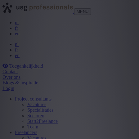
MENU
nl
fr
en
nl
fr
en
Toegankelijkheid
Contact
Over ons
Blogs & Inspiratie
Login
Project consultants
Vacatures
Specialisaties
Sectoren
Start2Freelance
Team
Freelancers
Vacatures