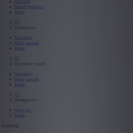
Sectoren
Start2Freelance
Team
Freelancers
Vacatures
Onze aanpak
Team
Executive search
Vacatures
Onze aanpak
Team
Werkgevers
Over ons
Team
Loading...