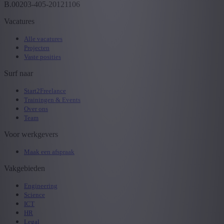
B.00203-405-20121106
Vacatures
Alle vacatures
Projecten
Vaste posities
Surf naar
Start2Freelance
Trainingen & Events
Over ons
Team
Voor werkgevers
Maak een afspraak
Vakgebieden
Engineering
Science
ICT
HR
Legal