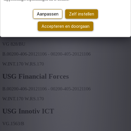
B.00200-406-20121106 - 00200-405-20121106
Aanpassen
Zelf instellen
W.INT.170 W.RS.170
Accepteren en doorgaan
USG Finance Professionals Temping
VG 828/BU
B.00200-406-20121106 - 00200-405-20121106
W.INT.170 W.RS.170
USG Financial Forces
B.00200-406-20121106 - 00200-405-20121106
W.INT.170 W.RS.170
USG Innotiv ICT
VG.1563/B