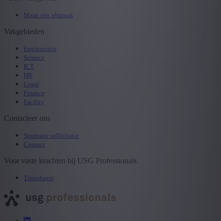
Maak een afspraak
Vakgebieden
Engineering
Science
ICT
HR
Legal
Finance
Facility
Contacteer ons
Spontane sollicitatie
Contact
Voor vaste krachten bij USG Professionals
Timesheets