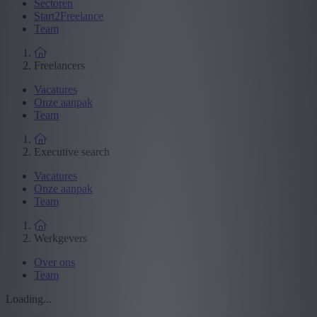
Sectoren
Start2Freelance
Team
Freelancers
Vacatures
Onze aanpak
Team
Executive search
Vacatures
Onze aanpak
Team
Werkgevers
Over ons
Team
Loading...