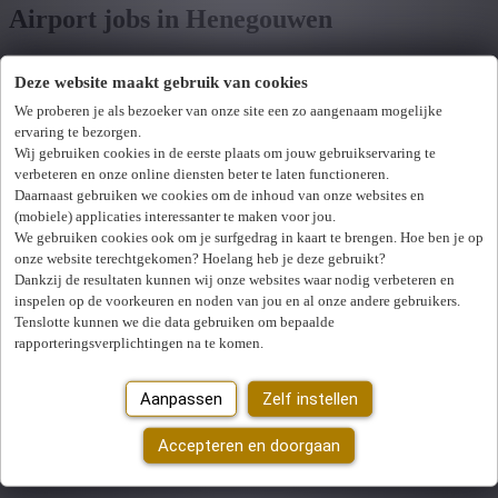
Airport jobs in Henegouwen
Deze website maakt gebruik van cookies
Toon filters
We proberen je als bezoeker van onze site een zo aangenaam mogelijke
ervaring te bezorgen.
Verfijn zoekresultaat
Wij hebben
0
jobs voor jou gevonden.
job voor jou
Wij gebruiken cookies in de eerste plaats om jouw gebruikservaring te
verbeteren en onze online diensten beter te laten functioneren.
gevonden
Daarnaast gebruiken we cookies om de inhoud van onze websites en
(mobiele) applicaties interessanter te maken voor jou.
Zoek op functie, jobtitel, bedrijf,...
We gebruiken cookies ook om je surfgedrag in kaart te brengen. Hoe ben je op
onze website terechtgekomen? Hoelang heb je deze gebruikt?
Dankzij de resultaten kunnen wij onze websites waar nodig verbeteren en
Postcode of gemeente
inspelen op de voorkeuren en noden van jou en al onze andere gebruikers.
Tenslotte kunnen we die data gebruiken om bepaalde
Jobtype
rapporteringsverplichtingen na te komen.
Vakgebied
U hebt geen toegang tot deze pagina of bent niet langer aangemeld.
Aanpassen
Zelf instellen
Opnieuw aanmelden.
Zoek vacatures
Er is een fout opgetreden. Gelieve later opnieuw te proberen.
Accepteren en doorgaan
Sluiten
Mijn gekozen filters
Wis alle filters