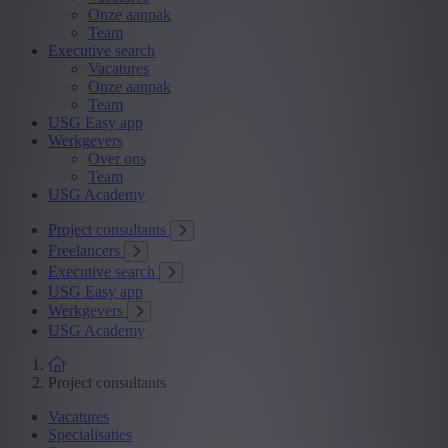
Onze aanpak
Team
Executive search
Vacatures
Onze aanpak
Team
USG Easy app
Werkgevers
Over ons
Team
USG Academy
Project consultants
Freelancers
Executive search
USG Easy app
Werkgevers
USG Academy
Project consultants
Vacatures
Specialisaties