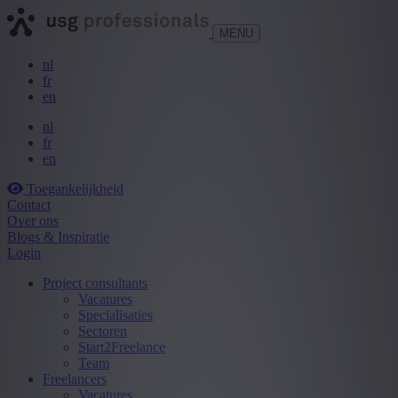
MENU
nl
fr
en
nl
fr
en
Toegankelijkheid
Contact
Over ons
Blogs & Inspiratie
Login
Project consultants
Vacatures
Specialisaties
Sectoren
Start2Freelance
Team
Freelancers
Vacatures