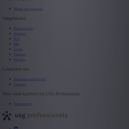
Maak een afspraak
Vakgebieden
Engineering
Science
ICT
HR
Legal
Finance
Facility
Contacteer ons
Spontane sollicitatie
Contact
Voor vaste krachten bij USG Professionals
Timesheets