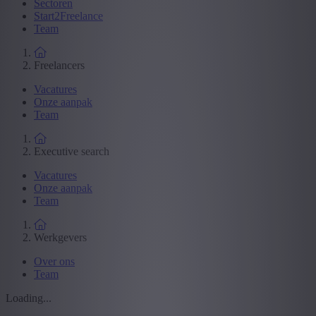
Sectoren
Start2Freelance
Team
Freelancers
Vacatures
Onze aanpak
Team
Executive search
Vacatures
Onze aanpak
Team
Werkgevers
Over ons
Team
Loading...