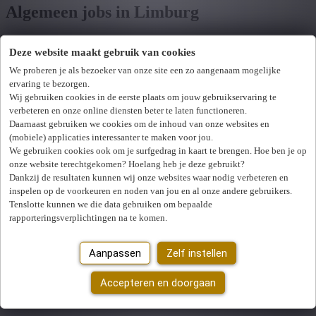
Algemeen jobs in Limburg
Deze website maakt gebruik van cookies
Toon filters
We proberen je als bezoeker van onze site een zo aangenaam mogelijke
ervaring te bezorgen.
Verfijn zoekresultaat
Wij hebben
0
jobs voor jou gevonden.
job voor jou
Wij gebruiken cookies in de eerste plaats om jouw gebruikservaring te
verbeteren en onze online diensten beter te laten functioneren.
gevonden
Daarnaast gebruiken we cookies om de inhoud van onze websites en
(mobiele) applicaties interessanter te maken voor jou.
Zoek op functie, jobtitel, bedrijf,...
We gebruiken cookies ook om je surfgedrag in kaart te brengen. Hoe ben je op
onze website terechtgekomen? Hoelang heb je deze gebruikt?
Dankzij de resultaten kunnen wij onze websites waar nodig verbeteren en
Postcode of gemeente
inspelen op de voorkeuren en noden van jou en al onze andere gebruikers.
Tenslotte kunnen we die data gebruiken om bepaalde
Jobtype
rapporteringsverplichtingen na te komen.
Vakgebied
U hebt geen toegang tot deze pagina of bent niet langer aangemeld.
Aanpassen
Zelf instellen
Opnieuw aanmelden.
Zoek vacatures
Er is een fout opgetreden. Gelieve later opnieuw te proberen.
Accepteren en doorgaan
Sluiten
Mijn gekozen filters
Wis alle filters