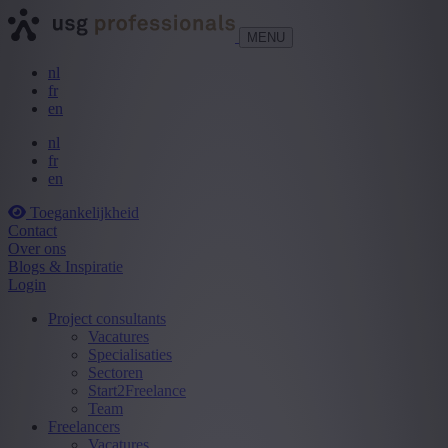
MENU
nl
fr
en
nl
fr
en
Toegankelijkheid
Contact
Over ons
Blogs & Inspiratie
Login
Project consultants
Vacatures
Specialisaties
Sectoren
Start2Freelance
Team
Freelancers
Vacatures