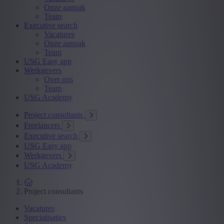
Onze aanpak
Team
Executive search
Vacatures
Onze aanpak
Team
USG Easy app
Werkgevers
Over ons
Team
USG Academy
Project consultants
Freelancers
Executive search
USG Easy app
Werkgevers
USG Academy
Project consultants
Vacatures
Specialisaties