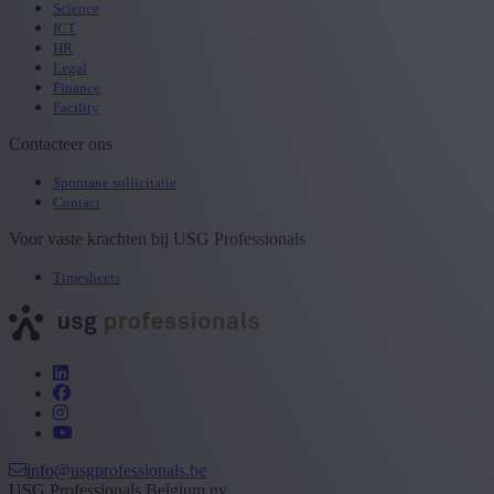
Science
ICT
HR
Legal
Finance
Facility
Contacteer ons
Spontane sollicitatie
Contact
Voor vaste krachten bij USG Professionals
Timesheets
info@usgprofessionals.be
USG Professionals Belgium nv