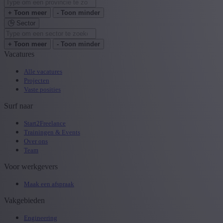
+ Toon meer
- Toon minder
Sector
+ Toon meer
- Toon minder
Vacatures
Alle vacatures
Projecten
Vaste posities
Surf naar
Start2Freelance
Trainingen & Events
Over ons
Team
Voor werkgevers
Maak een afspraak
Vakgebieden
Engineering