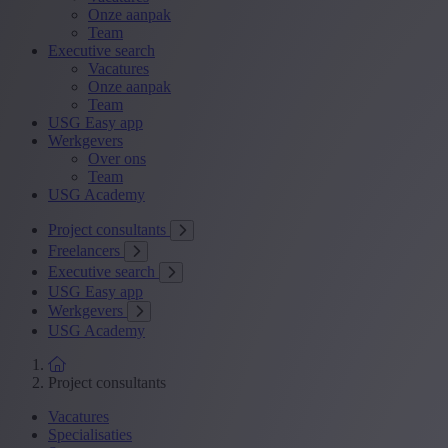
Onze aanpak
Team
Executive search
Vacatures
Onze aanpak
Team
USG Easy app
Werkgevers
Over ons
Team
USG Academy
Project consultants
Freelancers
Executive search
USG Easy app
Werkgevers
USG Academy
Project consultants
Vacatures
Specialisaties