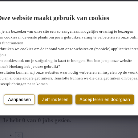
edelijk Gewest
Deze website maakt gebruik van cookies
Wij hebben
0
jobs voor jou gevonden.
job voor jou 
 je als bezoeker van onze site een zo aangenaam mogelijke ervaring te bezorgen.
n cookies in de eerste plaats om jouw gebruikservaring te verbeteren en onze onli
en functioneren.
ebruiken we cookies om de inhoud van onze websites en (mobiele) applicaties inter
jou.
n cookies ook om je surfgedrag in kaart te brengen. Hoe ben je op onze website
men? Hoelang heb je deze gebruikt?
resultaten kunnen wij onze websites waar nodig verbeteren en inspelen op de voor
ou en al onze andere gebruikers. Tenslotte kunnen we die data gebruiken om bepaa
gsverplichtingen na te komen.
U hebt geen toegang tot deze pagina of bent niet langer aangemeld.
O
Er is een fout opgetreden. Gelieve later opnieuw te proberen.
Sluiten
Aanpassen
Zelf instellen
Accepteren en doorgaan
Je hebt
0
van
0
jobs gezien.