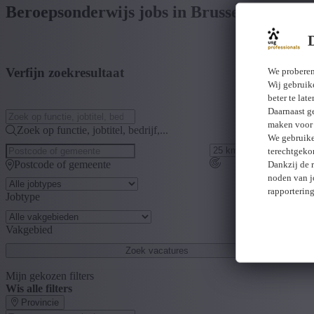
Beroepsonderwijs jobs in Brussels Hoofdst
Verfijn zoekresultaat
We proberen
Wij gebruike
beter te lat
Daarnaast g
maken voor 
Zoek op functie, jobtitel, bedrijf,...
We gebruike
terechtgeko
Postcode of gemeente
Dankzij de 
noden van j
rapporterin
Jobtype
Vakgebied
Zoek vacatures
Mijn gekozen filters
Wis alle filters
Provincie