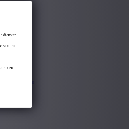
gevonden
ne diensten
essanter te
keuren en
lde
pnieuw aanmelden.