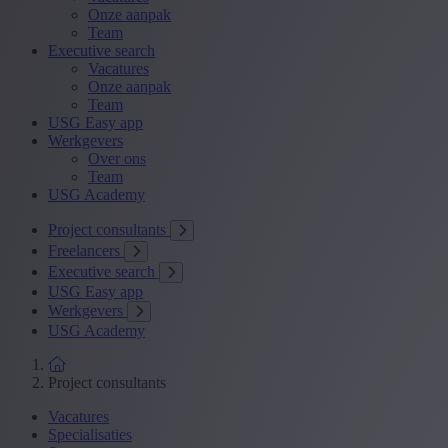
Onze aanpak
Team
Executive search
Vacatures
Onze aanpak
Team
USG Easy app
Werkgevers
Over ons
Team
USG Academy
Project consultants
Freelancers
Executive search
USG Easy app
Werkgevers
USG Academy
Project consultants
Vacatures
Specialisaties