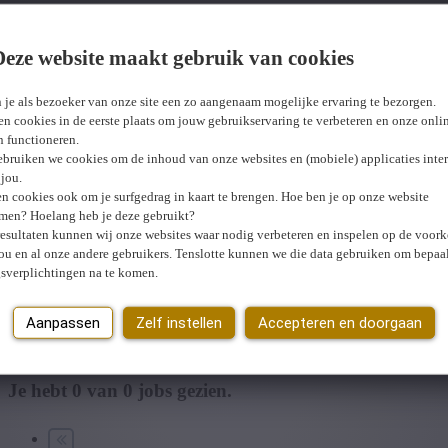
Deze website maakt gebruik van cookies
Wij hebben
0
jobs voor jou gevonden.
job voor jou 
 je als bezoeker van onze site een zo aangenaam mogelijke ervaring te bezorgen.
n cookies in de eerste plaats om jouw gebruikservaring te verbeteren en onze onli
en functioneren.
ebruiken we cookies om de inhoud van onze websites en (mobiele) applicaties inter
jou.
n cookies ook om je surfgedrag in kaart te brengen. Hoe ben je op onze website
men? Hoelang heb je deze gebruikt?
resultaten kunnen wij onze websites waar nodig verbeteren en inspelen op de voor
ou en al onze andere gebruikers. Tenslotte kunnen we die data gebruiken om bepaa
gsverplichtingen na te komen.
U hebt geen toegang tot deze pagina of bent niet langer aangemeld.
O
Er is een fout opgetreden. Gelieve later opnieuw te proberen.
Sluiten
Aanpassen
Zelf instellen
Accepteren en doorgaan
Je hebt
0
van
0
jobs gezien.