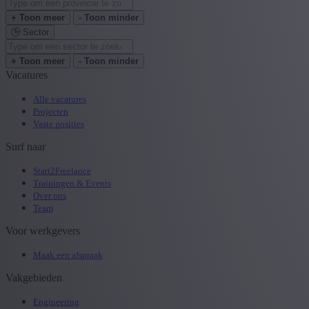
+ Toon meer
- Toon minder
Sector
+ Toon meer
- Toon minder
Vacatures
Alle vacatures
Projecten
Vaste posities
Surf naar
Start2Freelance
Trainingen & Events
Over ons
Team
Voor werkgevers
Maak een afspraak
Vakgebieden
Engineering