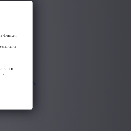
gevonden
ne diensten
essanter te
keuren en
lde
pnieuw aanmelden.