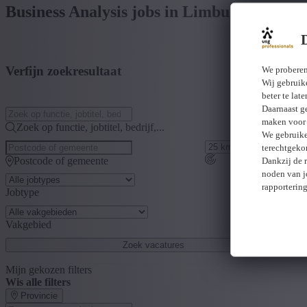
Business Analysis jobs in Limburg
Verfijn zoekresultaat
We proberen
Wij gebruike
beter te lat
Daarnaast g
maken voor 
Zoek op functie, jobtitel, bedrijf,...
We gebruike
terechtgeko
Postcode of gemeente
Dankzij de 
noden van j
rapporterin
Jobtype
Vakgebied
Zoek vacatures
Mijn gekozen filters
Wis alle filters
Provincie