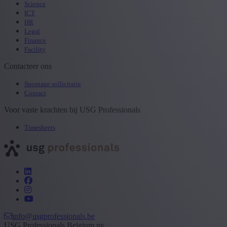
Science
ICT
HR
Legal
Finance
Facility
Contacteer ons
Spontane sollicitatie
Contact
Voor vaste krachten bij USG Professionals
Timesheets
info@usgprofessionals.be
USG Professionals Belgium nv