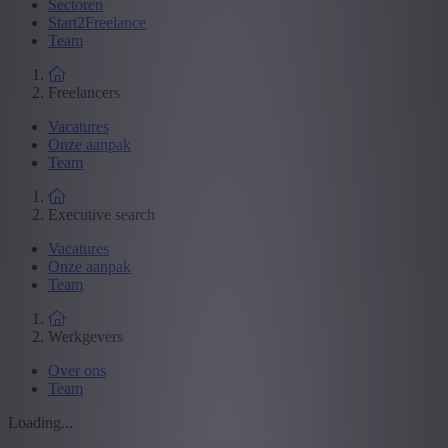
Sectoren
Start2Freelance
Team
Freelancers
Vacatures
Onze aanpak
Team
Executive search
Vacatures
Onze aanpak
Team
Werkgevers
Over ons
Team
Loading...