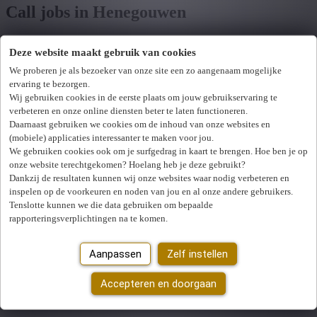
Call jobs in Henegouwen
Deze website maakt gebruik van cookies
Toon filters
We proberen je als bezoeker van onze site een zo aangenaam mogelijke
ervaring te bezorgen.
Verfijn zoekresultaat
Wij hebben
0
jobs voor jou gevonden.
job voor jou
Wij gebruiken cookies in de eerste plaats om jouw gebruikservaring te
verbeteren en onze online diensten beter te laten functioneren.
gevonden
Daarnaast gebruiken we cookies om de inhoud van onze websites en
(mobiele) applicaties interessanter te maken voor jou.
Zoek op functie, jobtitel, bedrijf,...
We gebruiken cookies ook om je surfgedrag in kaart te brengen. Hoe ben je op
onze website terechtgekomen? Hoelang heb je deze gebruikt?
Dankzij de resultaten kunnen wij onze websites waar nodig verbeteren en
Postcode of gemeente
inspelen op de voorkeuren en noden van jou en al onze andere gebruikers.
Tenslotte kunnen we die data gebruiken om bepaalde
Jobtype
rapporteringsverplichtingen na te komen.
Vakgebied
U hebt geen toegang tot deze pagina of bent niet langer aangemeld.
Aanpassen
Zelf instellen
Opnieuw aanmelden.
Zoek vacatures
Er is een fout opgetreden. Gelieve later opnieuw te proberen.
Accepteren en doorgaan
Sluiten
Mijn gekozen filters
Wis alle filters