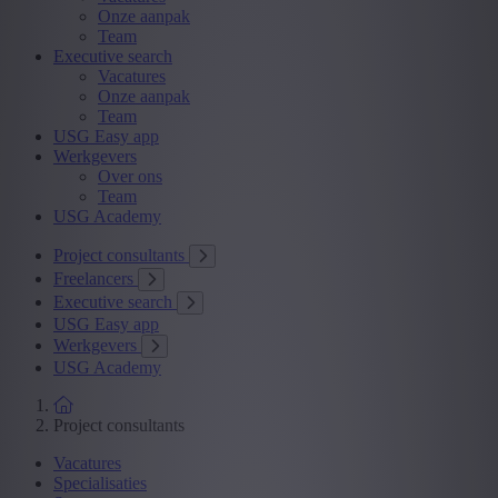
Onze aanpak
Team
Executive search
Vacatures
Onze aanpak
Team
USG Easy app
Werkgevers
Over ons
Team
USG Academy
Project consultants
Freelancers
Executive search
USG Easy app
Werkgevers
USG Academy
Project consultants
Vacatures
Specialisaties