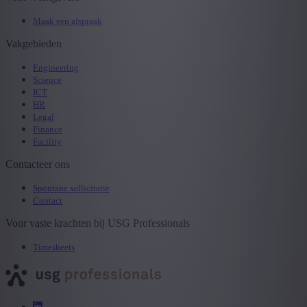
Maak een afspraak
Vakgebieden
Engineering
Science
ICT
HR
Legal
Finance
Facility
Contacteer ons
Spontane sollicitatie
Contact
Voor vaste krachten bij USG Professionals
Timesheets