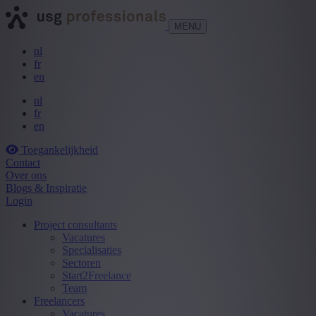
MENU
nl
fr
en
nl
fr
en
Toegankelijkheid
Contact
Over ons
Blogs & Inspiratie
Login
Project consultants
Vacatures
Specialisaties
Sectoren
Start2Freelance
Team
Freelancers
Vacatures