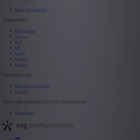
Maak een afspraak
Vakgebieden
Engineering
Science
ICT
HR
Legal
Finance
Facility
Contacteer ons
Spontane sollicitatie
Contact
Voor vaste krachten bij USG Professionals
Timesheets