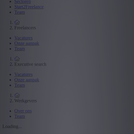
Sectoren
Start2Freelance
Team
Freelancers
Vacatures
Onze aanpak
Team
Executive search
Vacatures
Onze aanpak
Team
Werkgevers
Over ons
Team
Loading...