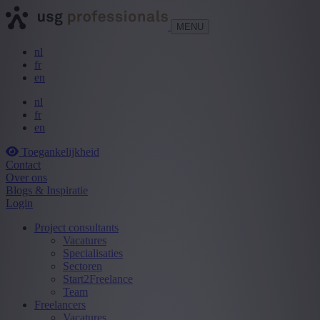
MENU
nl
fr
en
nl
fr
en
Toegankelijkheid
Contact
Over ons
Blogs & Inspiratie
Login
Project consultants
Vacatures
Specialisaties
Sectoren
Start2Freelance
Team
Freelancers
Vacatures