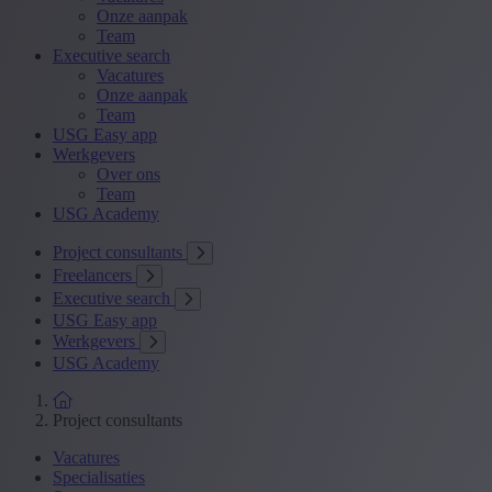
Onze aanpak
Team
Executive search
Vacatures
Onze aanpak
Team
USG Easy app
Werkgevers
Over ons
Team
USG Academy
Project consultants
Freelancers
Executive search
USG Easy app
Werkgevers
USG Academy
Project consultants
Vacatures
Specialisaties