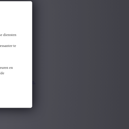
gevonden
ne diensten
essanter te
keuren en
lde
pnieuw aanmelden.