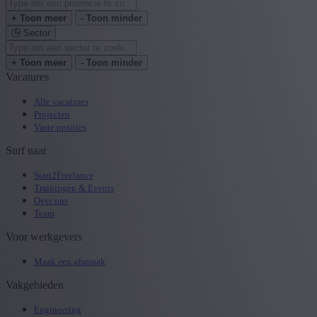
+ Toon meer
- Toon minder
Sector
+ Toon meer
- Toon minder
Vacatures
Alle vacatures
Projecten
Vaste posities
Surf naar
Start2Freelance
Trainingen & Events
Over ons
Team
Voor werkgevers
Maak een afspraak
Vakgebieden
Engineering