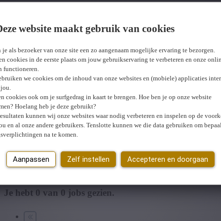
Hoofdstedelijk Gewest
Deze website maakt gebruik van cookies
Wij hebben
0
jobs voor jou gevonden.
job voor jou 
 je als bezoeker van onze site een zo aangenaam mogelijke ervaring te bezorgen.
n cookies in de eerste plaats om jouw gebruikservaring te verbeteren en onze onli
en functioneren.
ebruiken we cookies om de inhoud van onze websites en (mobiele) applicaties inter
jou.
n cookies ook om je surfgedrag in kaart te brengen. Hoe ben je op onze website
men? Hoelang heb je deze gebruikt?
resultaten kunnen wij onze websites waar nodig verbeteren en inspelen op de voor
ou en al onze andere gebruikers. Tenslotte kunnen we die data gebruiken om bepaa
gsverplichtingen na te komen.
U hebt geen toegang tot deze pagina of bent niet langer aangemeld.
O
Er is een fout opgetreden. Gelieve later opnieuw te proberen.
Sluiten
Aanpassen
Zelf instellen
Accepteren en doorgaan
Je hebt
0
van
0
jobs gezien.