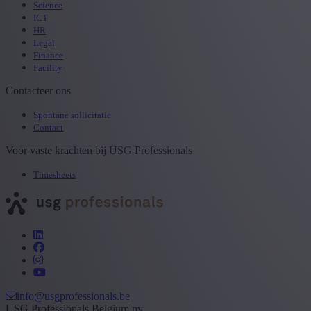
Science
ICT
HR
Legal
Finance
Facility
Contacteer ons
Spontane sollicitatie
Contact
Voor vaste krachten bij USG Professionals
Timesheets
info@usgprofessionals.be
USG Professionals Belgium nv