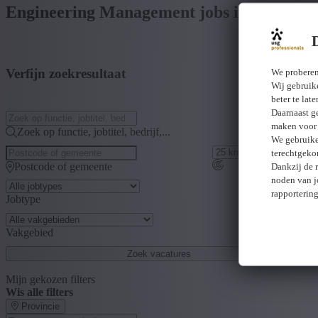
Engineering Management jobs in Brussels 
Verfijn zoekresultaat
We proberen
Wij gebruike
beter te lat
Daarnaast g
maken voor 
Zoek op functie, jobtitel, bedrijf,...
We gebruike
terechtgeko
Postcode of gemeente
Dankzij de 
noden van j
rapporterin
Jobtype
Vakgebied
Zoek vacatures
Mijn gekozen filters
Wis alle filters
Provincie