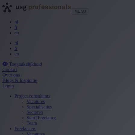
MENU
nl
fr
en
nl
fr
en
Toegankelijkheid
Contact
Over ons
Blogs & Inspiratie
Login
Project consultants
Vacatures
Specialisaties
Sectoren
Start2Freelance
Team
Freelancers
Vacatures