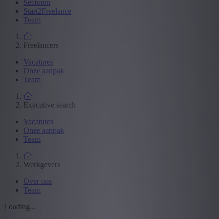
Sectoren
Start2Freelance
Team
Freelancers
Vacatures
Onze aanpak
Team
Executive search
Vacatures
Onze aanpak
Team
Werkgevers
Over ons
Team
Loading...