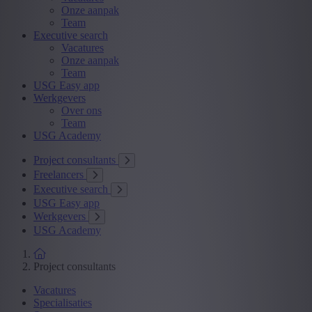
Onze aanpak
Team
Executive search
Vacatures
Onze aanpak
Team
USG Easy app
Werkgevers
Over ons
Team
USG Academy
Project consultants
Freelancers
Executive search
USG Easy app
Werkgevers
USG Academy
Project consultants
Vacatures
Specialisaties