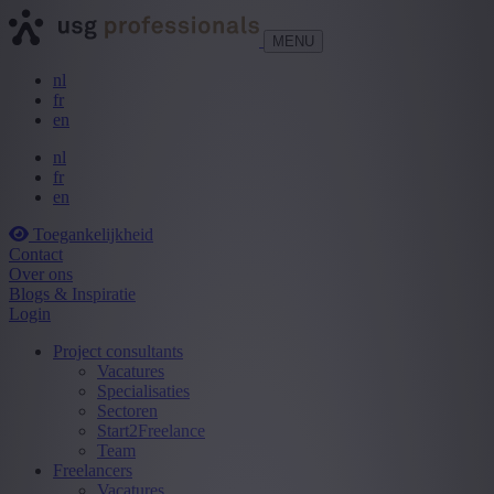
MENU
nl
fr
en
nl
fr
en
Toegankelijkheid
Contact
Over ons
Blogs & Inspiratie
Login
Project consultants
Vacatures
Specialisaties
Sectoren
Start2Freelance
Team
Freelancers
Vacatures