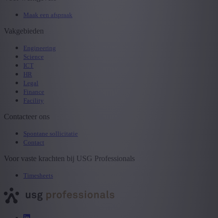
Maak een afspraak
Vakgebieden
Engineering
Science
ICT
HR
Legal
Finance
Facility
Contacteer ons
Spontane sollicitatie
Contact
Voor vaste krachten bij USG Professionals
Timesheets