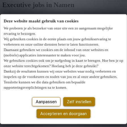
Executive jobs in Namen
Deze website maakt gebruik van cookies
Toon filters
We proberen je als bezoeker van onze site een zo aangenaam mogelijke
ervaring te bezorgen.
Verfijn zoekresultaat
Wij hebben
0
jobs voor jou gevonden.
job voor jou
Wij gebruiken cookies in de eerste plaats om jouw gebruikservaring te
verbeteren en onze online diensten beter te laten functioneren.
gevonden
Daarnaast gebruiken we cookies om de inhoud van onze websites en
(mobiele) applicaties interessanter te maken voor jou.
Zoek op functie, jobtitel, bedrijf,...
We gebruiken cookies ook om je surfgedrag in kaart te brengen. Hoe ben je op
onze website terechtgekomen? Hoelang heb je deze gebruikt?
Dankzij de resultaten kunnen wij onze websites waar nodig verbeteren en
Postcode of gemeente
inspelen op de voorkeuren en noden van jou en al onze andere gebruikers.
Tenslotte kunnen we die data gebruiken om bepaalde
Jobtype
rapporteringsverplichtingen na te komen.
Vakgebied
U hebt geen toegang tot deze pagina of bent niet langer aangemeld.
Aanpassen
Zelf instellen
Opnieuw aanmelden.
Zoek vacatures
Er is een fout opgetreden. Gelieve later opnieuw te proberen.
Accepteren en doorgaan
Sluiten
Mijn gekozen filters
Wis alle filters