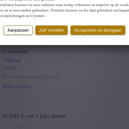
resultaten kunnen wij onze websites waar nodig verbeteren en inspelen op de voor
7780 komen-waasten
Vaste job
ou en al onze andere gebruikers. Tenslotte kunnen we die data gebruiken om bepaa
gsverplichtingen na te komen.
Bekijk vacature
Aanpassen
Zelf instellen
Accepteren en doorgaan
Calculator
Bewaar
Facility
7780 komen-waasten
Vaste job
Bekijk vacature
Je hebt
2
van
2
jobs gezien.