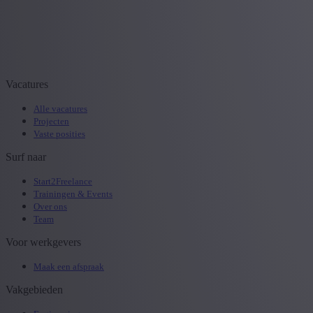
Vacatures
Alle vacatures
Projecten
Vaste posities
Surf naar
Start2Freelance
Trainingen & Events
Over ons
Team
Voor werkgevers
Maak een afspraak
Vakgebieden