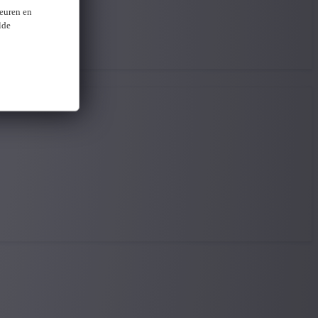
keuren en
lde