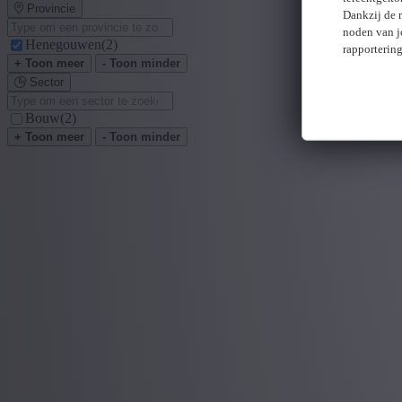
Provincie
Dankzij de 
noden van j
Henegouwen
(2)
rapporterin
+ Toon meer
- Toon minder
Sector
Bouw
(2)
+ Toon meer
- Toon minder