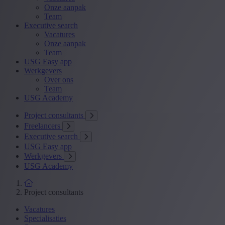
Onze aanpak
Team
Executive search
Vacatures
Onze aanpak
Team
USG Easy app
Werkgevers
Over ons
Team
USG Academy
Project consultants
Freelancers
Executive search
USG Easy app
Werkgevers
USG Academy
Project consultants
Vacatures
Specialisaties