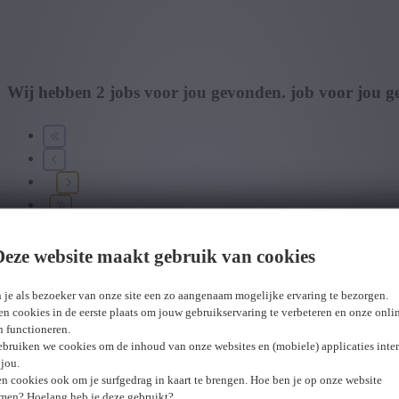
Wij hebben
2
jobs voor jou gevonden.
job voor jou 
Deze website maakt gebruik van cookies
U hebt geen toegang tot deze pagina of bent niet langer aangemeld.
O
Er is een fout opgetreden. Gelieve later opnieuw te proberen.
Sluiten
 je als bezoeker van onze site een zo aangenaam mogelijke ervaring te bezorgen.
n cookies in de eerste plaats om jouw gebruikservaring te verbeteren en onze onli
en functioneren.
Werfleider industriebouw
ebruiken we cookies om de inhoud van onze websites en (mobiele) applicaties inter
jou.
Bewaar
n cookies ook om je surfgedrag in kaart te brengen. Hoe ben je op onze website
Facility
men? Hoelang heb je deze gebruikt?