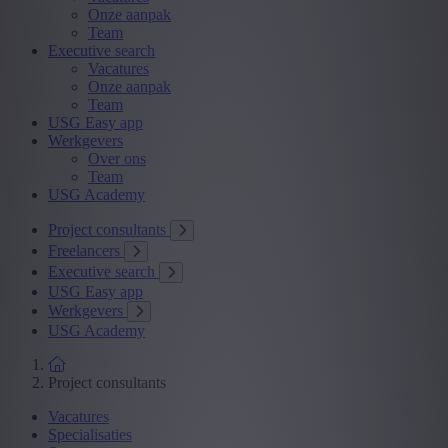
Onze aanpak
Team
Executive search
Vacatures
Onze aanpak
Team
USG Easy app
Werkgevers
Over ons
Team
USG Academy
Project consultants
Freelancers
Executive search
USG Easy app
Werkgevers
USG Academy
Project consultants
Vacatures
Specialisaties