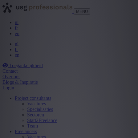
MENU
nl
fr
en
nl
fr
en
Toegankelijkheid
Contact
Over ons
Blogs & Inspiratie
Login
Project consultants
Vacatures
Specialisaties
Sectoren
Start2Freelance
Team
Freelancers
Vacatures