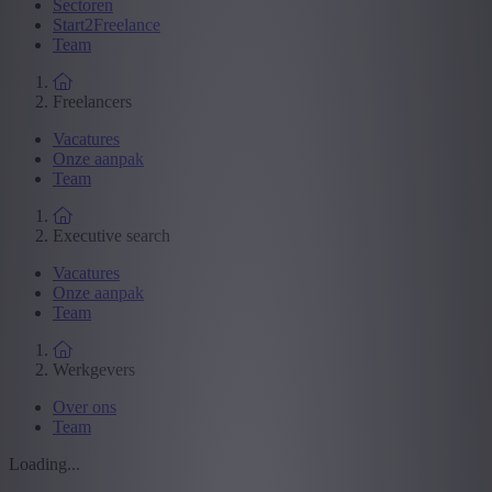
Sectoren
Start2Freelance
Team
Freelancers
Vacatures
Onze aanpak
Team
Executive search
Vacatures
Onze aanpak
Team
Werkgevers
Over ons
Team
Loading...