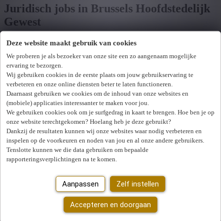
Juridisch jobs in Brussels Hoofdstedelijk
Gewest
Deze website maakt gebruik van cookies
Toon filters
We proberen je als bezoeker van onze site een zo aangenaam mogelijke
ervaring te bezorgen.
Verfijn zoekresultaat
Wij gebruiken cookies in de eerste plaats om jouw gebruikservaring te
Wij hebben
0
jobs voor jou gevonden.
job voor jou
verbeteren en onze online diensten beter te laten functioneren.
Daarnaast gebruiken we cookies om de inhoud van onze websites en
gevonden
(mobiele) applicaties interessanter te maken voor jou.
We gebruiken cookies ook om je surfgedrag in kaart te brengen. Hoe ben je op
Zoek op functie, jobtitel, bedrijf,...
onze website terechtgekomen? Hoelang heb je deze gebruikt?
Dankzij de resultaten kunnen wij onze websites waar nodig verbeteren en
Postcode of gemeente
inspelen op de voorkeuren en noden van jou en al onze andere gebruikers.
Tenslotte kunnen we die data gebruiken om bepaalde
rapporteringsverplichtingen na te komen.
Jobtype
Aanpassen
Zelf instellen
Vakgebied
U hebt geen toegang tot deze pagina of bent niet langer aangemeld.
Opnieuw aanmelden.
Zoek vacatures
Accepteren en doorgaan
Er is een fout opgetreden. Gelieve later opnieuw te proberen.
Sluiten
Mijn gekozen filters