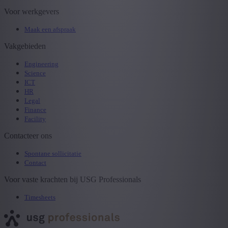
Voor werkgevers
Maak een afspraak
Vakgebieden
Engineering
Science
ICT
HR
Legal
Finance
Facility
Contacteer ons
Spontane sollicitatie
Contact
Voor vaste krachten bij USG Professionals
Timesheets