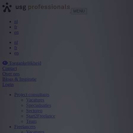
MENU
nl
fr
en
nl
fr
en
Toegankelijkheid
Contact
Over ons
Blogs & Inspiratie
Login
Project consultants
Vacatures
Specialisaties
Sectoren
Start2Freelance
Team
Freelancers
Vacatures