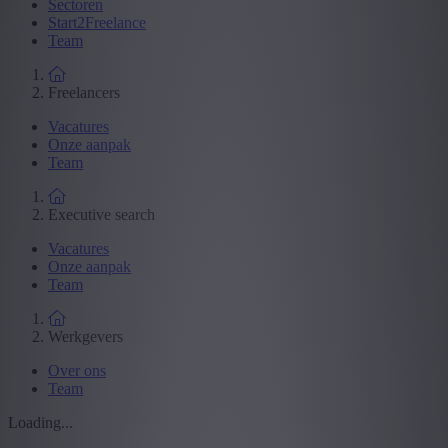
Sectoren
Start2Freelance
Team
Freelancers
Vacatures
Onze aanpak
Team
Executive search
Vacatures
Onze aanpak
Team
Werkgevers
Over ons
Team
Loading...