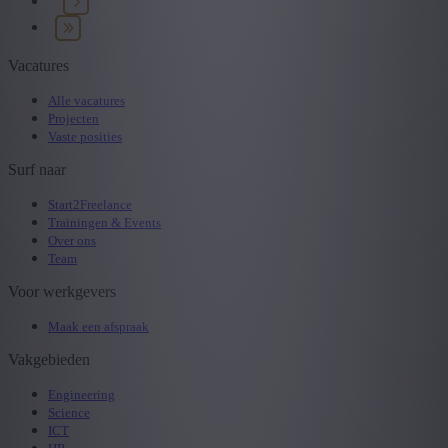
Vacatures
Alle vacatures
Projecten
Vaste posities
Surf naar
Start2Freelance
Trainingen & Events
Over ons
Team
Voor werkgevers
Maak een afspraak
Vakgebieden
Engineering
Science
ICT