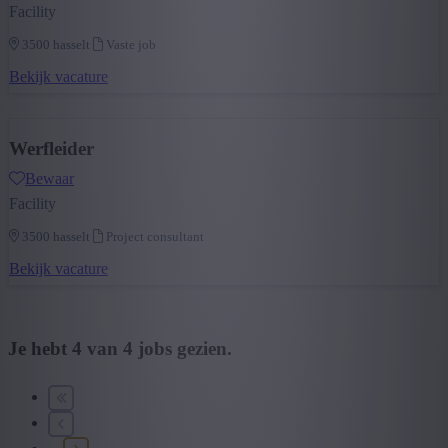
Facility
3500 hasselt
Vaste job
Bekijk vacature
Werfleider
Bewaar
Facility
3500 hasselt
Project consultant
Bekijk vacature
Je hebt
4
van
4
jobs gezien.