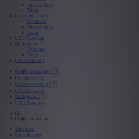
Onze aanpak
Team
Executive search
Vacatures
Onze aanpak
Team
USG Easy app
Werkgevers
Over ons
Team
USG Academy
Project consultants
Freelancers
Executive search
USG Easy app
Werkgevers
USG Academy
Project consultants
Vacatures
Specialisaties