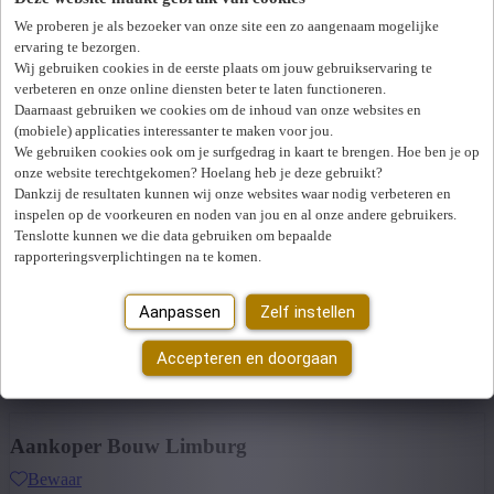
Provincie: Limburg
Freelane Senior Treasurer
We proberen je als bezoeker van onze site een zo aangenaam mogelijke
Provincie
ervaring te bezorgen.
Bewaar
Wij gebruiken cookies in de eerste plaats om jouw gebruikservaring te
Limburg
(4)
Finance
verbeteren en onze online diensten beter te laten functioneren.
+ Toon meer
- Toon minder
Daarnaast gebruiken we cookies om de inhoud van onze websites en
3920 lommel
Freelancer / Interim manager
Sector
(mobiele) applicaties interessanter te maken voor jou.
We gebruiken cookies ook om je surfgedrag in kaart te brengen. Hoe ben je op
Bekijk vacature
Bouw
(3)
onze website terechtgekomen? Hoelang heb je deze gebruikt?
Energie
(1)
Dankzij de resultaten kunnen wij onze websites waar nodig verbeteren en
+ Toon meer
- Toon minder
inspelen op de voorkeuren en noden van jou en al onze andere gebruikers.
Project Manager Design & Build
Tenslotte kunnen we die data gebruiken om bepaalde
rapporteringsverplichtingen na te komen.
Bewaar
Facility
Aanpassen
Zelf instellen
3570 alken
Vaste job
Accepteren en doorgaan
Bekijk vacature
Aankoper Bouw Limburg
Bewaar