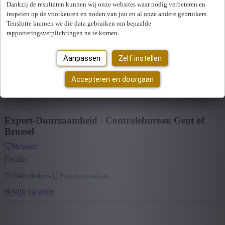
Dankzij de resultaten kunnen wij onze websites waar nodig verbeteren en
Wis alle filters
inspelen op de voorkeuren en noden van jou en al onze andere gebruikers.
Provincie: Brussels Hoofdstedelijk Gewest
Project Manager (Bouwheer)
Tenslotte kunnen we die data gebruiken om bepaalde
Provincie
rapporteringsverplichtingen na te komen.
Bewaar
Brussels Hoofdstedelijk Gewest
(2)
Facility
Aanpassen
Zelf instellen
+ Toon meer
- Toon minder
1140 evere
Vaste job
Sector
Accepteren en doorgaan
Bekijk vacature
Bouw
(2)
+ Toon meer
- Toon minder
Expert-Duurzaamheid - Controlebureau Gent of
Brussel
Bewaar
Facility
1040 etterbeek
Project consultant
Bekijk vacature