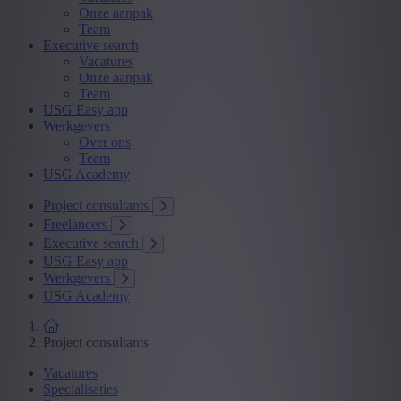
Onze aanpak
Team
Executive search
Vacatures
Onze aanpak
Team
USG Easy app
Werkgevers
Over ons
Team
USG Academy
Project consultants
Freelancers
Executive search
USG Easy app
Werkgevers
USG Academy
Project consultants
Vacatures
Specialisaties