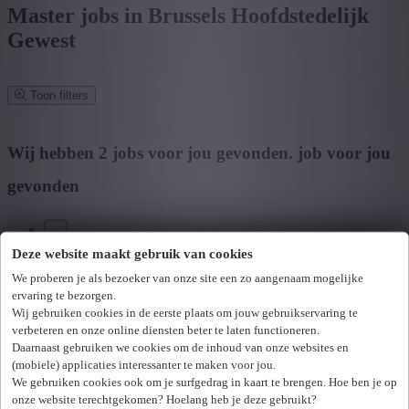
Master jobs in Brussels Hoofdstedelijk
Gewest
Toon filters
Verfijn zoekresultaat
Wij hebben
2
jobs voor jou gevonden.
job voor jou
gevonden
Zoek op functie, jobtitel, bedrijf,...
Deze website maakt gebruik van cookies
Postcode of gemeente
We proberen je als bezoeker van onze site een zo aangenaam mogelijke
ervaring te bezorgen.
Jobtype
Wij gebruiken cookies in de eerste plaats om jouw gebruikservaring te
verbeteren en onze online diensten beter te laten functioneren.
Vakgebied
Daarnaast gebruiken we cookies om de inhoud van onze websites en
U hebt geen toegang tot deze pagina of bent niet langer aangemeld.
(mobiele) applicaties interessanter te maken voor jou.
Opnieuw aanmelden.
Zoek vacatures
We gebruiken cookies ook om je surfgedrag in kaart te brengen. Hoe ben je op
Er is een fout opgetreden. Gelieve later opnieuw te proberen.
onze website terechtgekomen? Hoelang heb je deze gebruikt?
Sluiten
Mijn gekozen filters