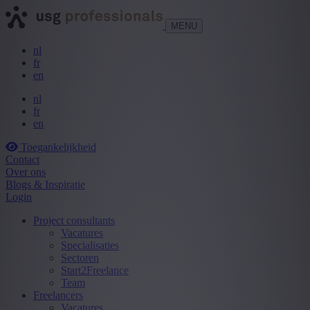
MENU
nl
fr
en
nl
fr
en
Toegankelijkheid
Contact
Over ons
Blogs & Inspiratie
Login
Project consultants
Vacatures
Specialisaties
Sectoren
Start2Freelance
Team
Freelancers
Vacatures