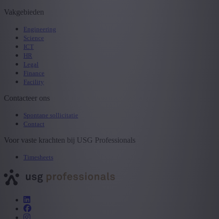
Vakgebieden
Engineering
Science
ICT
HR
Legal
Finance
Facility
Contacteer ons
Spontane sollicitatie
Contact
Voor vaste krachten bij USG Professionals
Timesheets