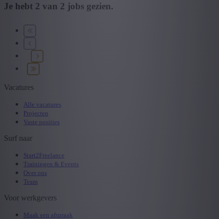
Je hebt
2
van
2
jobs gezien.
Vacatures
Alle vacatures
Projecten
Vaste posities
Surf naar
Start2Freelance
Trainingen & Events
Over ons
Team
Voor werkgevers
Maak een afspraak