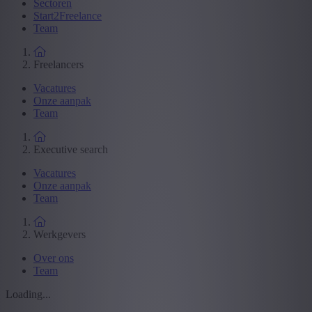
Sectoren
Start2Freelance
Team
Freelancers
Vacatures
Onze aanpak
Team
Executive search
Vacatures
Onze aanpak
Team
Werkgevers
Over ons
Team
Loading...