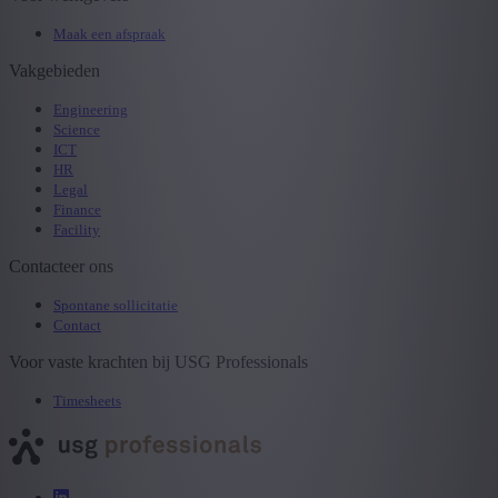
Maak een afspraak
Vakgebieden
Engineering
Science
ICT
HR
Legal
Finance
Facility
Contacteer ons
Spontane sollicitatie
Contact
Voor vaste krachten bij USG Professionals
Timesheets