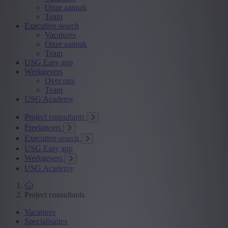
Onze aanpak
Team
Executive search
Vacatures
Onze aanpak
Team
USG Easy app
Werkgevers
Over ons
Team
USG Academy
Project consultants
Freelancers
Executive search
USG Easy app
Werkgevers
USG Academy
Project consultants
Vacatures
Specialisaties