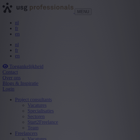
MENU
nl
fr
en
nl
fr
en
Toegankelijkheid
Contact
Over ons
Blogs & Inspiratie
Login
Project consultants
Vacatures
Specialisaties
Sectoren
Start2Freelance
Team
Freelancers
Vacatures