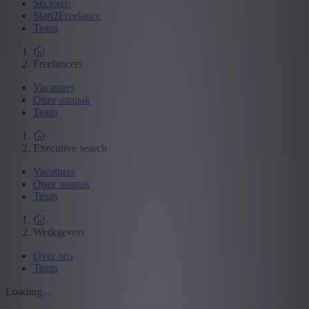
Sectoren
Start2Freelance
Team
Freelancers
Vacatures
Onze aanpak
Team
Executive search
Vacatures
Onze aanpak
Team
Werkgevers
Over ons
Team
Loading...