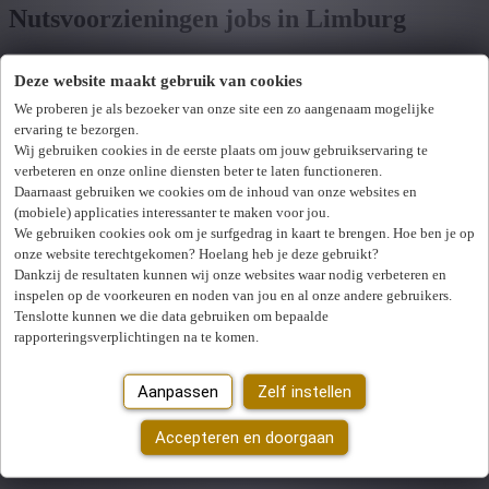
Nutsvoorzieningen jobs in Limburg
Deze website maakt gebruik van cookies
Toon filters
We proberen je als bezoeker van onze site een zo aangenaam mogelijke
ervaring te bezorgen.
Verfijn zoekresultaat
Wij hebben
0
jobs voor jou gevonden.
job voor jou
Wij gebruiken cookies in de eerste plaats om jouw gebruikservaring te
verbeteren en onze online diensten beter te laten functioneren.
gevonden
Daarnaast gebruiken we cookies om de inhoud van onze websites en
(mobiele) applicaties interessanter te maken voor jou.
Zoek op functie, jobtitel, bedrijf,...
We gebruiken cookies ook om je surfgedrag in kaart te brengen. Hoe ben je op
onze website terechtgekomen? Hoelang heb je deze gebruikt?
Dankzij de resultaten kunnen wij onze websites waar nodig verbeteren en
Postcode of gemeente
inspelen op de voorkeuren en noden van jou en al onze andere gebruikers.
Tenslotte kunnen we die data gebruiken om bepaalde
Jobtype
rapporteringsverplichtingen na te komen.
Vakgebied
U hebt geen toegang tot deze pagina of bent niet langer aangemeld.
Aanpassen
Zelf instellen
Opnieuw aanmelden.
Zoek vacatures
Er is een fout opgetreden. Gelieve later opnieuw te proberen.
Accepteren en doorgaan
Sluiten
Mijn gekozen filters
Wis alle filters