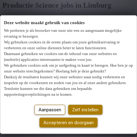
Productie Science jobs in Limburg
Deze website maakt gebruik van cookies
Toon filters
We proberen je als bezoeker van onze site een zo aangenaam mogelijke
ervaring te bezorgen.
Verfijn zoekresultaat
Wij hebben
0
jobs voor jou gevonden.
job voor jou
Wij gebruiken cookies in de eerste plaats om jouw gebruikservaring te
verbeteren en onze online diensten beter te laten functioneren.
gevonden
Daarnaast gebruiken we cookies om de inhoud van onze websites en
(mobiele) applicaties interessanter te maken voor jou.
Zoek op functie, jobtitel, bedrijf,...
We gebruiken cookies ook om je surfgedrag in kaart te brengen. Hoe ben je op
onze website terechtgekomen? Hoelang heb je deze gebruikt?
Dankzij de resultaten kunnen wij onze websites waar nodig verbeteren en
Postcode of gemeente
inspelen op de voorkeuren en noden van jou en al onze andere gebruikers.
Tenslotte kunnen we die data gebruiken om bepaalde
Jobtype
rapporteringsverplichtingen na te komen.
Vakgebied
U hebt geen toegang tot deze pagina of bent niet langer aangemeld.
Aanpassen
Zelf instellen
Opnieuw aanmelden.
Zoek vacatures
Er is een fout opgetreden. Gelieve later opnieuw te proberen.
Accepteren en doorgaan
Sluiten
Mijn gekozen filters
Wis alle filters