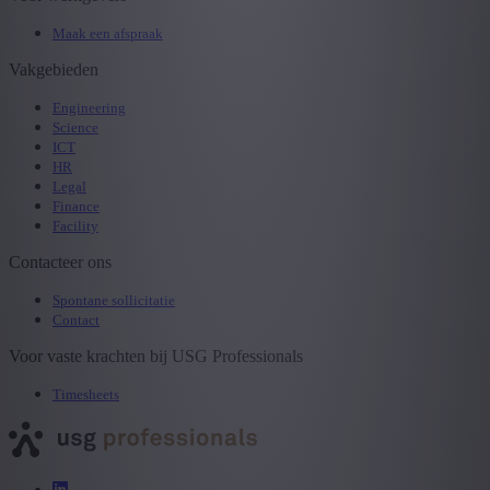
Maak een afspraak
Vakgebieden
Engineering
Science
ICT
HR
Legal
Finance
Facility
Contacteer ons
Spontane sollicitatie
Contact
Voor vaste krachten bij USG Professionals
Timesheets