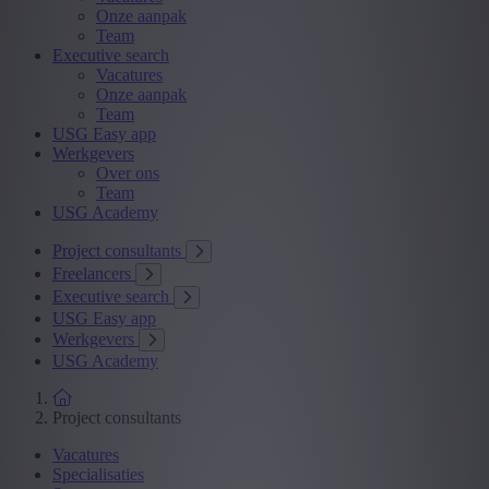
Onze aanpak
Team
Executive search
Vacatures
Onze aanpak
Team
USG Easy app
Werkgevers
Over ons
Team
USG Academy
Project consultants
Freelancers
Executive search
USG Easy app
Werkgevers
USG Academy
Project consultants
Vacatures
Specialisaties