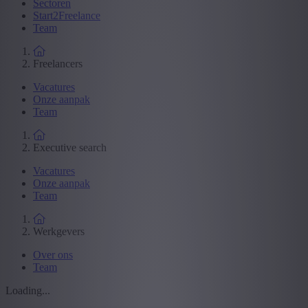
Sectoren
Start2Freelance
Team
Freelancers
Vacatures
Onze aanpak
Team
Executive search
Vacatures
Onze aanpak
Team
Werkgevers
Over ons
Team
Loading...