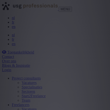
MENU
nl
fr
en
nl
fr
en
Toegankelijkheid
Contact
Over ons
Blogs & Inspiratie
Login
Project consultants
Vacatures
Specialisaties
Sectoren
Start2Freelance
Team
Freelancers
Vacatures