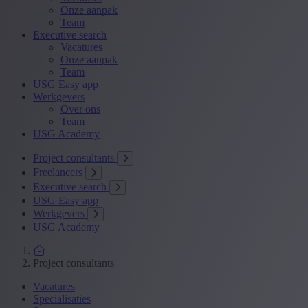
Onze aanpak
Team
Executive search
Vacatures
Onze aanpak
Team
USG Easy app
Werkgevers
Over ons
Team
USG Academy
Project consultants
Freelancers
Executive search
USG Easy app
Werkgevers
USG Academy
Project consultants
Vacatures
Specialisaties