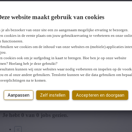
stedelijk Gewest
Deze website maakt gebruik van cookies
Wij hebben
0
jobs voor jou gevonden.
job voor jou 
 je als bezoeker van onze site een zo aangenaam mogelijke ervaring te bezorgen.
n cookies in de eerste plaats om jouw gebruikservaring te verbeteren en onze onli
en functioneren.
ebruiken we cookies om de inhoud van onze websites en (mobiele) applicaties inter
jou.
n cookies ook om je surfgedrag in kaart te brengen. Hoe ben je op onze website
men? Hoelang heb je deze gebruikt?
resultaten kunnen wij onze websites waar nodig verbeteren en inspelen op de voor
ou en al onze andere gebruikers. Tenslotte kunnen we die data gebruiken om bepaa
gsverplichtingen na te komen.
U hebt geen toegang tot deze pagina of bent niet langer aangemeld.
O
Er is een fout opgetreden. Gelieve later opnieuw te proberen.
Sluiten
Aanpassen
Zelf instellen
Accepteren en doorgaan
Je hebt
0
van
0
jobs gezien.