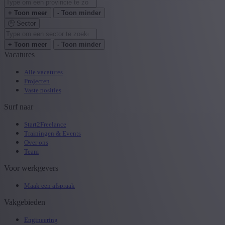
+ Toon meer
- Toon minder
Sector
+ Toon meer
- Toon minder
Vacatures
Alle vacatures
Projecten
Vaste posities
Surf naar
Start2Freelance
Trainingen & Events
Over ons
Team
Voor werkgevers
Maak een afspraak
Vakgebieden
Engineering