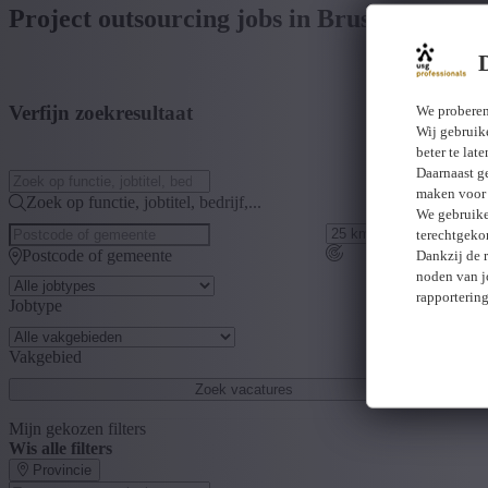
Project outsourcing jobs in Brussels Hoofd
Verfijn zoekresultaat
We proberen
Wij gebruike
beter te lat
Daarnaast g
maken voor 
Zoek op functie, jobtitel, bedrijf,...
We gebruike
terechtgeko
Postcode of gemeente
Dankzij de 
noden van j
rapporterin
Jobtype
Vakgebied
Zoek vacatures
Mijn gekozen filters
Wis alle filters
Provincie