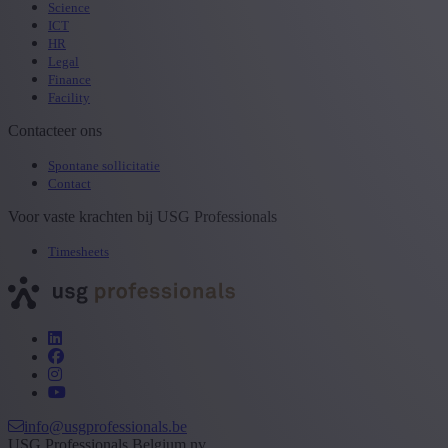
Science
ICT
HR
Legal
Finance
Facility
Contacteer ons
Spontane sollicitatie
Contact
Voor vaste krachten bij USG Professionals
Timesheets
info@usgprofessionals.be
USG Professionals Belgium nv