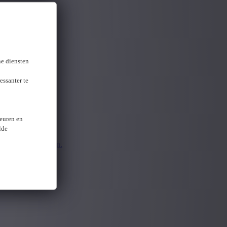
gevonden
ne diensten
essanter te
keuren en
lde
pnieuw aanmelden.