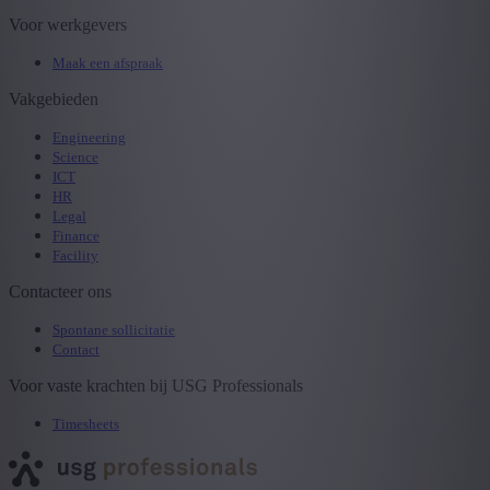
Voor werkgevers
Maak een afspraak
Vakgebieden
Engineering
Science
ICT
HR
Legal
Finance
Facility
Contacteer ons
Spontane sollicitatie
Contact
Voor vaste krachten bij USG Professionals
Timesheets