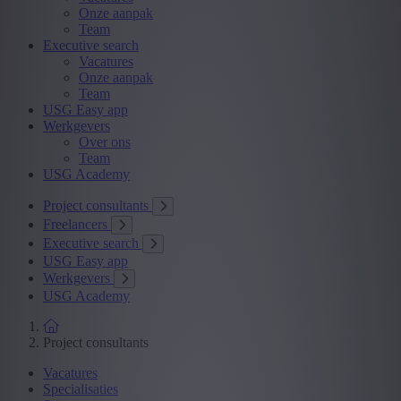
Onze aanpak
Team
Executive search
Vacatures
Onze aanpak
Team
USG Easy app
Werkgevers
Over ons
Team
USG Academy
Project consultants
Freelancers
Executive search
USG Easy app
Werkgevers
USG Academy
Project consultants
Vacatures
Specialisaties