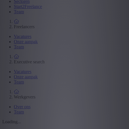
Sectoren
Start2Freelance
Team
Freelancers
Vacatures
Onze aanpak
Team
Executive search
Vacatures
Onze aanpak
Team
Werkgevers
Over ons
Team
Loading...