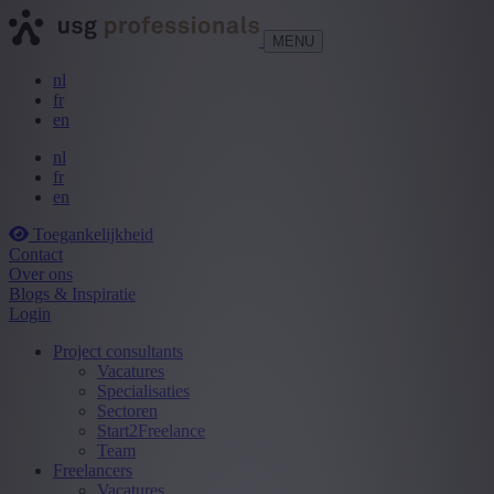
MENU
nl
fr
en
nl
fr
en
Toegankelijkheid
Contact
Over ons
Blogs & Inspiratie
Login
Project consultants
Vacatures
Specialisaties
Sectoren
Start2Freelance
Team
Freelancers
Vacatures