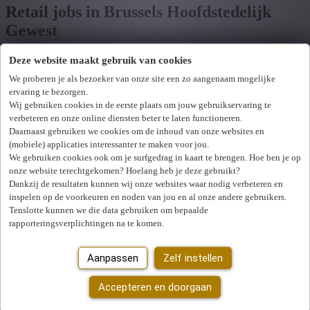
Retail jobs in Brussels Hoofdstedelijk
Gewest
Deze website maakt gebruik van cookies
Toon filters
We proberen je als bezoeker van onze site een zo aangenaam mogelijke
ervaring te bezorgen.
Verfijn zoekresultaat
Wij gebruiken cookies in de eerste plaats om jouw gebruikservaring te
Wij hebben
0
jobs voor jou gevonden.
job voor jou
verbeteren en onze online diensten beter te laten functioneren.
Daarnaast gebruiken we cookies om de inhoud van onze websites en
gevonden
(mobiele) applicaties interessanter te maken voor jou.
We gebruiken cookies ook om je surfgedrag in kaart te brengen. Hoe ben je op
Zoek op functie, jobtitel, bedrijf,...
onze website terechtgekomen? Hoelang heb je deze gebruikt?
Dankzij de resultaten kunnen wij onze websites waar nodig verbeteren en
Postcode of gemeente
inspelen op de voorkeuren en noden van jou en al onze andere gebruikers.
Tenslotte kunnen we die data gebruiken om bepaalde
rapporteringsverplichtingen na te komen.
Jobtype
Aanpassen
Zelf instellen
Vakgebied
U hebt geen toegang tot deze pagina of bent niet langer aangemeld.
Opnieuw aanmelden.
Zoek vacatures
Accepteren en doorgaan
Er is een fout opgetreden. Gelieve later opnieuw te proberen.
Sluiten
Mijn gekozen filters