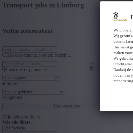
Transport jobs in Limburg
Verfijn zoekresultaat
We proberen
Wij gebruike
beter te lat
Daarnaast g
maken voor 
Zoek op functie, jobtitel, bedrijf,...
We gebruike
terechtgeko
Postcode of gemeente
Dankzij de 
noden van j
rapporterin
Jobtype
Vakgebied
Zoek vacatures
Mijn gekozen filters
Wis alle filters
Provincie