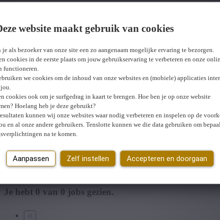
Deze website maakt gebruik van cookies
Wij hebben
0
jobs voor jou gevonden.
job voor jou 
 je als bezoeker van onze site een zo aangenaam mogelijke ervaring te bezorgen.
n cookies in de eerste plaats om jouw gebruikservaring te verbeteren en onze onli
en functioneren.
ebruiken we cookies om de inhoud van onze websites en (mobiele) applicaties inter
jou.
n cookies ook om je surfgedrag in kaart te brengen. Hoe ben je op onze website
men? Hoelang heb je deze gebruikt?
resultaten kunnen wij onze websites waar nodig verbeteren en inspelen op de voor
ou en al onze andere gebruikers. Tenslotte kunnen we die data gebruiken om bepaa
gsverplichtingen na te komen.
U hebt geen toegang tot deze pagina of bent niet langer aangemeld.
O
Er is een fout opgetreden. Gelieve later opnieuw te proberen.
Sluiten
Aanpassen
Zelf instellen
Accepteren en doorgaan
Je hebt
0
van
0
jobs gezien.