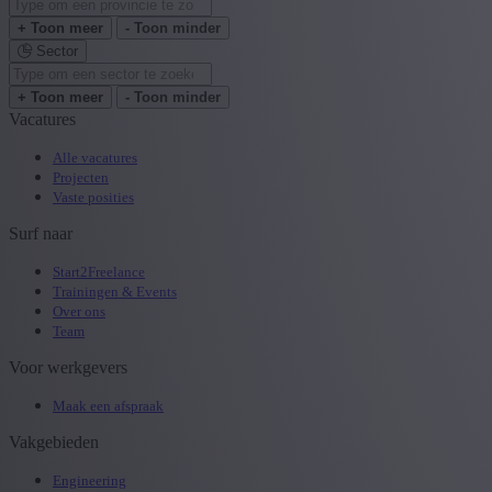
+ Toon meer
- Toon minder
Sector
+ Toon meer
- Toon minder
Vacatures
Alle vacatures
Projecten
Vaste posities
Surf naar
Start2Freelance
Trainingen & Events
Over ons
Team
Voor werkgevers
Maak een afspraak
Vakgebieden
Engineering