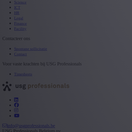
Science
ICT
HR
Legal
Finance
Facility
Contacteer ons
Spontane sollicitatie
Contact
Voor vaste krachten bij USG Professionals
Timesheets
info@usgprofessionals.be
USG Professionals Belgium nv