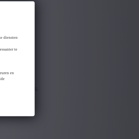
gevonden
ne diensten
essanter te
keuren en
lde
pnieuw aanmelden.