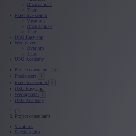
Onze aanpak
Team
Executive search
Vacatures
Onze aanpak
Team
USG Easy app
Werkgevers
Over ons
Team
USG Academy
Project consultants
Freelancers
Executive search
USG Easy app
Werkgevers
USG Academy
Project consultants
Vacatures
Specialisaties