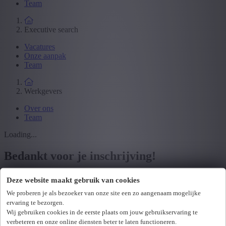
Team
Executive search
Vacatures
Onze aanpak
Team
Werkgevers
Over ons
Team
Loading...
Bedankt voor je inschrijving!
We kijken ernaar uit om je binnenkort te verwelkomen op onze
Deze website maakt gebruik van cookies
opleiding.
We proberen je als bezoeker van onze site een zo aangenaam mogelijke
ervaring te bezorgen.
Goed nieuws: deze opleiding komt in aanmerking voor steun via de
Wij gebruiken cookies in de eerste plaats om jouw gebruikservaring te
KMO-portefeuille. Afhankelijk van de grootte van je onderneming
kan je hierdoor genieten van een subsidie op de opleidingskost.
verbeteren en onze online diensten beter te laten functioneren.