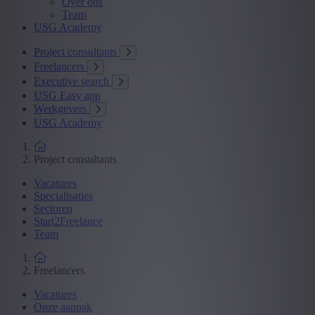
Over ons
Team
USG Academy
Project consultants
Freelancers
Executive search
USG Easy app
Werkgevers
USG Academy
Project consultants
Vacatures
Specialisaties
Sectoren
Start2Freelance
Team
Freelancers
Vacatures
Onze aanpak