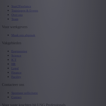
Start2Freelance
Trainingen & Events
Over ons
Team
Voor werkgevers
Maak een afspraak
Vakgebieden
Engineering
Science
ICT
HR
Legal
Finance
Facility
Contacteer ons
Spontane sollicitatie
Contact
Voor vaste krachten bij USG Professionals