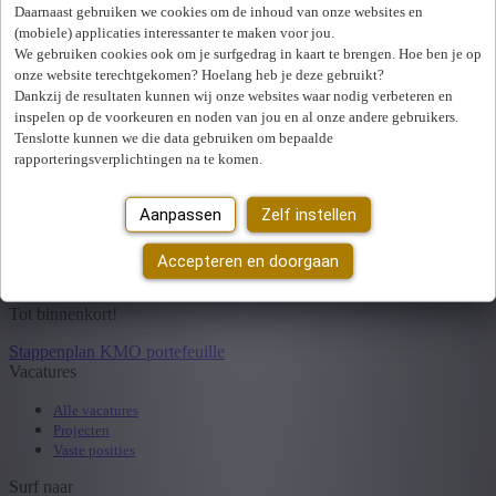
Daarnaast gebruiken we cookies om de inhoud van onze websites en
Om je aanvraag vlot en correct te laten verlopen, hebben we een
(mobiele) applicaties interessanter te maken voor jou.
praktisch stappenplan opgesteld. Hierin leggen we eenvoudig uit:
We gebruiken cookies ook om je surfgedrag in kaart te brengen. Hoe ben je op
onze website terechtgekomen? Hoelang heb je deze gebruikt?
hoe je de subsidie aanvraagt via de KMO-portefeuille;
Dankzij de resultaten kunnen wij onze websites waar nodig verbeteren en
inspelen op de voorkeuren en noden van jou en al onze andere gebruikers.
welke bedragen je zelf betaalt en via welke weg;
Tenslotte kunnen we die data gebruiken om bepaalde
rapporteringsverplichtingen na te komen.
welke stappen je moet doorlopen om optimaal gebruik te
maken van deze steunmaatregel.
Aanpassen
Zelf instellen
Je kan het volledige stappenplan hieronder downloaden.
Vergeet niet om je aanvraag tijdig in te dienen en alle stappen correct
Accepteren en doorgaan
te volgen.
Tot binnenkort!
Stappenplan KMO portefeuille
Vacatures
Alle vacatures
Projecten
Vaste posities
Surf naar