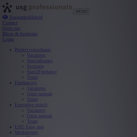
MENU
Toegankelijkheid
Contact
Over ons
Blogs & Inspiratie
Login
Project consultants
Vacatures
Specialisaties
Sectoren
Start2Freelance
Team
Freelancers
Vacatures
Onze aanpak
Team
Executive search
Vacatures
Onze aanpak
Team
USG Easy app
Werkgevers